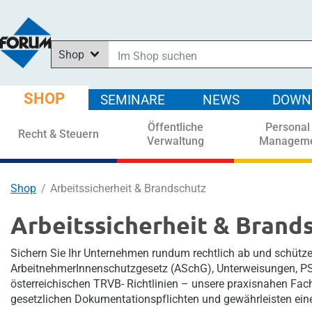
Shop
Im Shop suchen
In News suchen
SHOP
SEMINARE
NEWS
DOWN
In Downloads suchen
Öffentliche
Personal
In Seminaren suchen
Recht & Steuern
Verwaltung
Managem
Shop
Arbeitssicherheit & Brandschutz
Arbeitssicherheit & Brand
Sichern Sie Ihr Unternehmen rundum rechtlich ab und schützen
ArbeitnehmerInnenschutzgesetz (ASchG), Unterweisungen, PSA
österreichischen TRVB- Richtlinien – unsere praxisnahen Fach
gesetzlichen Dokumentationspflichten und gewährleisten ein