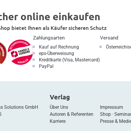
cher online einkaufen
hop bietet Ihnen als Käufer sicheren Schutz
Zahlungsarten
Versand
Kauf auf Rechnung
Österreichi
eps-Überweisung
Kreditkarte (Visa, Mastercard)
PayPal
Verlag
s Solutions GmbH
Über Uns
Impressum
5
Autoren & Referenten
Shop
·
Semina
Karriere
Presse & Medi