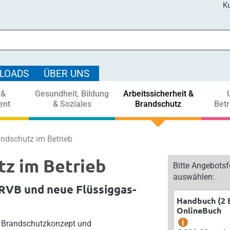
Ku
LOADS
ÜBER UNS
 &
Gesundheit, Bildung
Arbeitssicherheit &
ent
& Soziales
Brandschutz
Bet
ndschutz im Betrieb
z im Betrieb
Bitte Angebots
auswählen:
RVB und neue Flüssiggas-
Handbuch (2 
OnlineBuch
i
, Brandschutzkonzept und