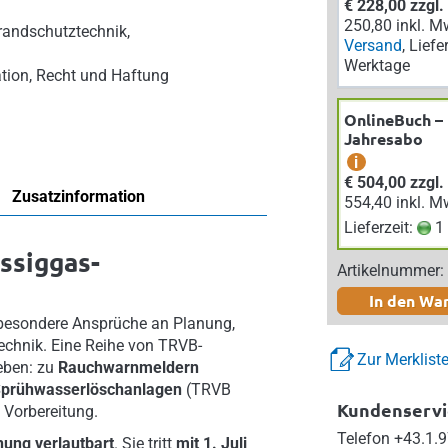
€ 228,00 zzgl
250,80 inkl. M
randschutztechnik,
Versand
, Liefe
Werktage
tion, Recht und Haftung
OnlineBuch –
Jahresabo
i
€ 504,00 zzgl
Zusatzinformation
554,40 inkl. M
Lieferzeit:
1 
ssiggas-
Artikelnummer:
In den Wa
er besondere Ansprüche an Planung,
echnik. Eine Reihe von TRVB-
Zur Merklist
geben: zu
Rauchwarnmeldern
prühwasserlöschanlagen
(TRVB
Kundenservi
n Vorbereitung.
Telefon
+43.1.9
ung verlautbart
. Sie tritt
mit 1. Juli