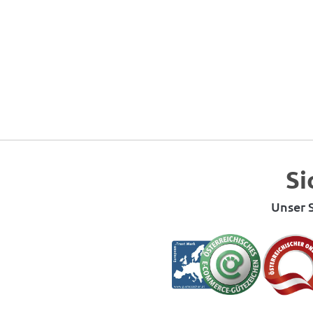
Si
Unser S