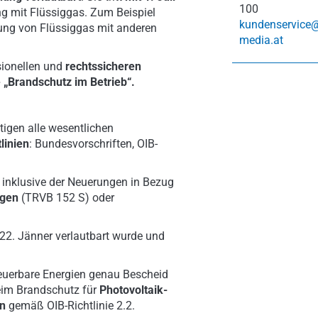
100
 mit Flüssiggas. Zum Beispiel
kundenservice
ung von Flüssiggas mit anderen
media.at
ssionellen und
rechtssicheren
e „Brandschutz im Betrieb“.
igen alle wesentlichen
linien
: Bundesvorschriften, OIB-
 inklusive der Neuerungen in Bezug
agen
(TRVB 152 S) oder
 22. Jänner verlautbart wurde und
euerbare Energien genau Bescheid
eim Brandschutz für
Photovoltaik-
en
gemäß OIB-Richtlinie 2.2.