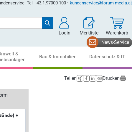
ndenservice: Tel +43.1.97000-100 •
kundenservice@forum-media.at
Login
Merkliste
Warenkorb
News-Service
Umwelt &
Bau & Immobilien
Datenschutz & IT
riebsanlagen
Teilen
Drucken
form
Bände) +