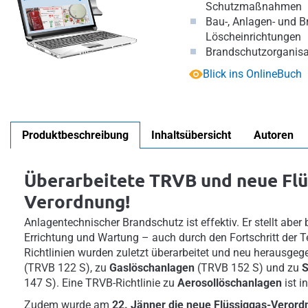
Schutzmaßnahmen
Bau-, Anlagen- und B
Löscheinrichtungen
Brandschutzorganisa
Blick ins OnlineBuch
Produktbeschreibung
Inhaltsübersicht
Autoren
Überarbeitete TRVB und neue Flü
Verordnung!
Anlagentechnischer Brandschutz ist effektiv. Er stellt ab
Errichtung und Wartung – auch durch den Fortschritt der T
Richtlinien wurden zuletzt überarbeitet und neu herausge
(TRVB 122 S), zu
Gaslöschanlagen
(TRVB 152 S) und zu
S
147 S). Eine TRVB-Richtlinie zu
Aerosollöschanlagen
ist i
Zudem wurde am
22. Jänner die neue Flüssiggas-Verordn