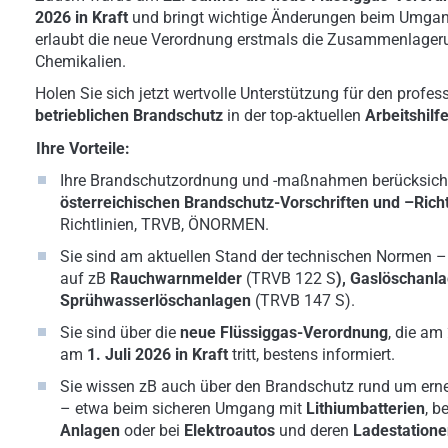
2026 in Kraft
und bringt wichtige Änderungen beim Umgang
erlaubt die neue Verordnung erstmals die Zusammenlager
Chemikalien.
Holen Sie sich jetzt wertvolle Unterstützung für den profe
betrieblichen Brandschutz
in der top-aktuellen
Arbeitshilf
Ihre Vorteile:
Ihre Brandschutzordnung und -maßnahmen berücksicht
österreichischen Brandschutz-Vorschriften und –Richt
Richtlinien, TRVB, ÖNORMEN.
Sie sind am aktuellen Stand der technischen Normen –
auf zB
Rauchwarnmelder
(TRVB 122 S
), Gaslöschanl
Sprühwasserlöschanlagen
(TRVB 147 S).
Sie sind über die
neue Flüssiggas-Verordnung
, die am
am
1. Juli 2026 in Kraft
tritt, bestens informiert.
Sie wissen zB auch über den Brandschutz rund um ern
– etwa beim sicheren Umgang mit
Lithiumbatterien
, b
Anlagen
oder
bei
Elektroautos
und deren
Ladestation