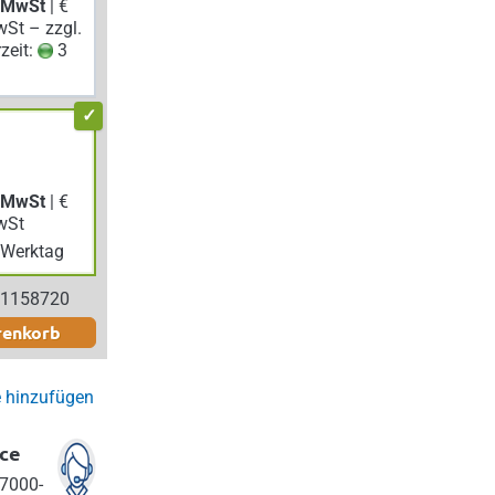
. MwSt
| €
wSt – zzgl.
rzeit:
3
. MwSt
| €
wSt
Werktag
 1158720
renkorb
e hinzufügen
ce
7000-