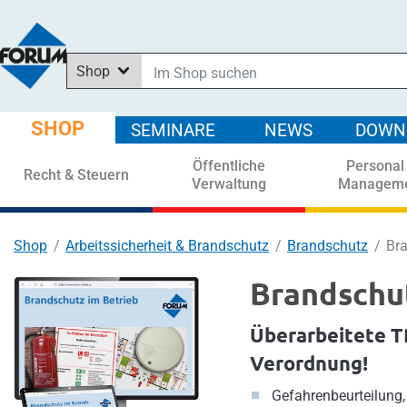
Shop
Im Shop suchen
In News suchen
SHOP
SEMINARE
NEWS
DOWN
In Downloads suchen
Öffentliche
Personal
In Seminaren suchen
Recht & Steuern
Verwaltung
Managem
Shop
Arbeitssicherheit & Brandschutz
Brandschutz
Bra
Brandschut
Überarbeitete T
Verordnung!
Gefahrenbeurteilung