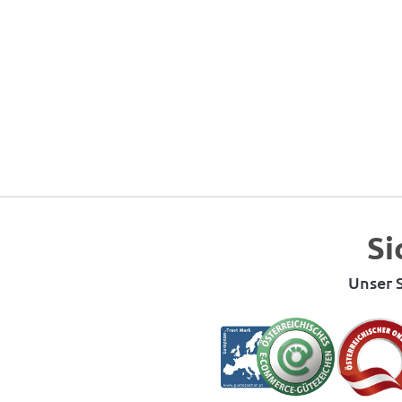
Si
Unser S