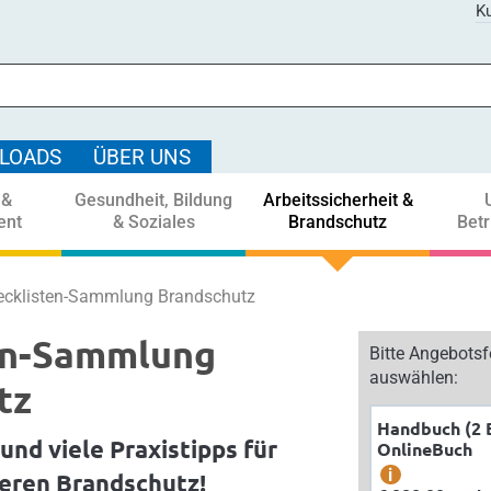
Ku
LOADS
ÜBER UNS
 &
Gesundheit, Bildung
Arbeitssicherheit &
ent
& Soziales
Brandschutz
Bet
ecklisten-Sammlung Brandschutz
en-Sammlung
Bitte Angebots
auswählen:
tz
Handbuch (2 
und viele Praxistipps für
OnlineBuch
i
heren Brandschutz!