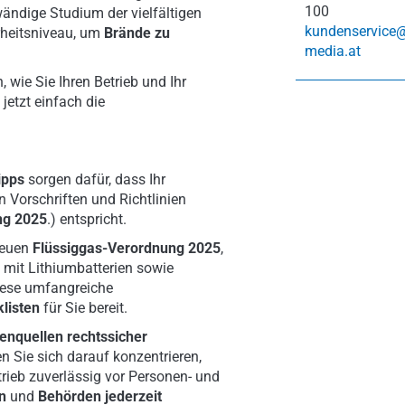
100
ändige Studium der vielfältigen
kundenservice
erheitsniveau, um
Brände zu
media.at
wie Sie Ihren Betrieb und Ihr
jetzt einfach die
ipps
sorgen dafür, dass Ihr
n Vorschriften und Richtlinien
ng 2025
.) entspricht.
neuen
Flüssiggas-Verordnung 2025
,
mit Lithiumbatterien sowie
iese umfangreiche
listen
für Sie bereit.
enquellen rechtssicher
n Sie sich darauf konzentrieren,
rieb zuverlässig vor Personen- und
en
und
Behörden jederzeit