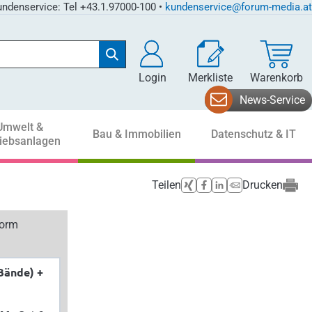
ndenservice: Tel +43.1.97000-100 •
kundenservice@forum-media.at
Login
Merkliste
Warenkorb
News-Service
Umwelt &
Bau & Immobilien
Datenschutz & IT
riebsanlagen
Teilen
Drucken
form
Bände) +