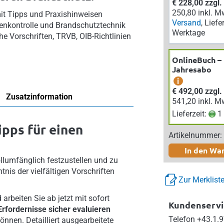
€ 228,00 zzgl
250,80 inkl. M
mit Tipps und Praxishinweisen
Versand
, Liefe
genkontrolle und Brandschutztechnik
Werktage
e Vorschriften, TRVB, OIB-Richtlinien
OnlineBuch –
Jahresabo
i
€ 492,00 zzgl
Zusatzinformation
541,20 inkl. M
Lieferzeit:
1 
ipps für einen
Artikelnummer:
In den Wa
llumfänglich festzustellen und zu
nis der vielfältigen Vorschriften
Zur Merklist
arbeiten Sie ab jetzt mit sofort
Kundenservi
rfordernisse sicher evaluieren
Telefon
+43.1.9
önnen. Detailliert ausgearbeitete