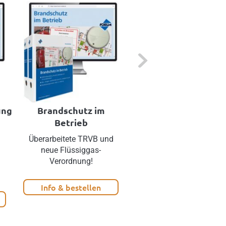
Next
ung
Brandschutz im
Brandschutz Onlin
Betrieb
Überarbeitete TRVB und
Das Internet-Portal für
neue Flüssiggas-
Brandschutzbeauftragte
Verordnung!
Info & bestellen
Info & bestellen