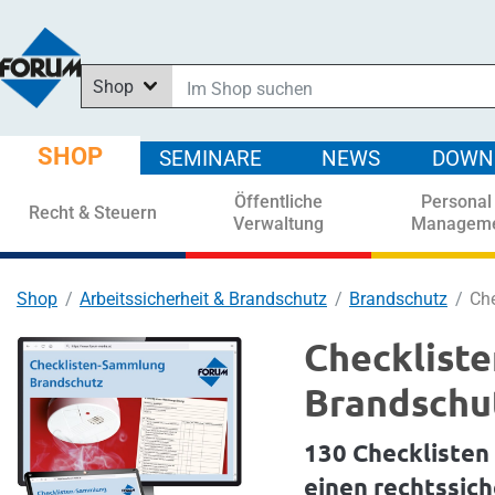
Shop
Im Shop suchen
In News suchen
SHOP
SEMINARE
NEWS
DOWN
In Downloads suchen
Öffentliche
Personal
In Seminaren suchen
Recht & Steuern
Verwaltung
Managem
Shop
Arbeitssicherheit & Brandschutz
Brandschutz
Ch
Checklist
Brandschu
130 Checklisten 
einen rechtssic