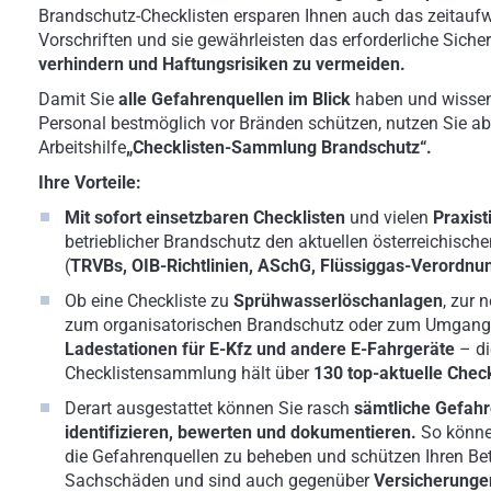
Brandschutz-Checklisten ersparen Ihnen auch das zeitaufw
Vorschriften und sie gewährleisten das erforderliche Sich
verhindern und Haftungsrisiken zu vermeiden.
Damit Sie
alle Gefahrenquellen im Blick
haben und wissen, 
Personal bestmöglich vor Bränden schützen, nutzen Sie ab 
Arbeitshilfe
„Checklisten-Sammlung Brandschutz“.
Ihre Vorteile:
Mit sofort einsetzbaren Checklisten
und vielen
Praxist
betrieblicher Brandschutz den aktuellen österreichische
(
TRVBs, OIB-Richtlinien, ASchG, Flüssiggas-Verordnu
Ob eine Checkliste zu
Sprühwasserlöschanlagen
, zur 
zum organisatorischen Brandschutz oder zum Umgang 
Ladestationen für E-Kfz und andere E-Fahrgeräte
– d
Checklistensammlung hält über
130 top-aktuelle Check
Derart ausgestattet können Sie rasch
sämtliche
Gefahr
identifizieren, bewerten und dokumentieren.
So
könne
die Gefahrenquellen zu beheben und schützen Ihren Bet
Sachschäden und sind auch gegenüber
Versicherung