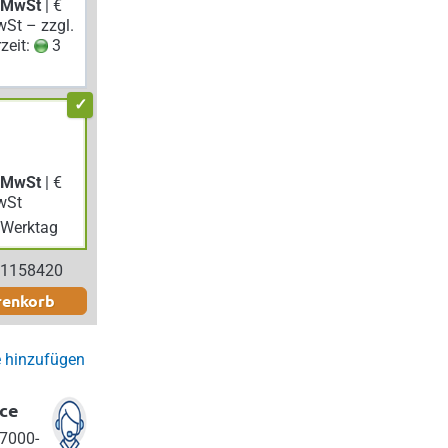
. MwSt
| €
wSt – zzgl.
rzeit:
3
. MwSt
| €
wSt
Werktag
 1158420
renkorb
e hinzufügen
ce
7000-