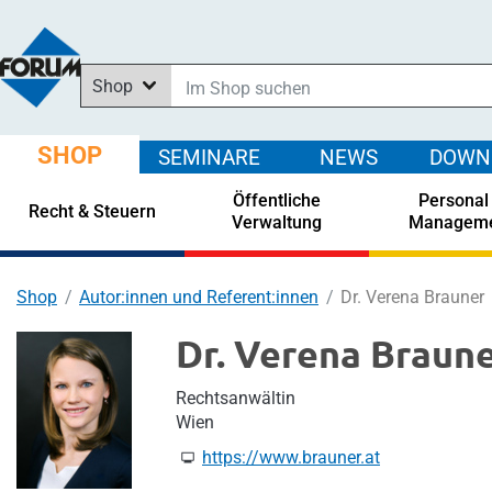
Shop
Im Shop suchen
In News suchen
SHOP
SEMINARE
NEWS
DOWN
In Downloads suchen
Öffentliche
Personal
In Seminaren suchen
Recht & Steuern
Verwaltung
Managem
Shop
Autor:innen und Referent:innen
Dr. Verena Brauner
Dr. Verena Braun
Rechtsanwältin
Wien
https://www.brauner.at