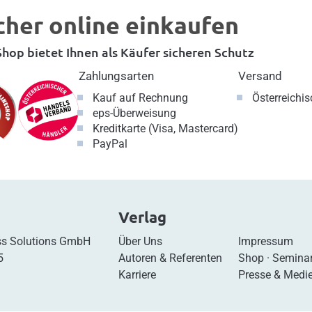
cher online einkaufen
hop bietet Ihnen als Käufer sicheren Schutz
Zahlungsarten
Versand
Kauf auf Rechnung
Österreichi
eps-Überweisung
Kreditkarte (Visa, Mastercard)
PayPal
Verlag
s Solutions GmbH
Über Uns
Impressum
5
Autoren & Referenten
Shop
·
Semina
Karriere
Presse & Medi