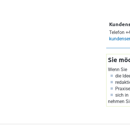
Kundens
Telefon
+4
kundenser
Sie mö
Wenn Sie
die Id
redakti
Praxise
sich in
nehmen Sie