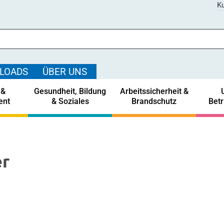
Ku
LOADS
ÜBER UNS
 &
Gesundheit, Bildung
Arbeitssicherheit &
ent
& Soziales
Brandschutz
Bet
er