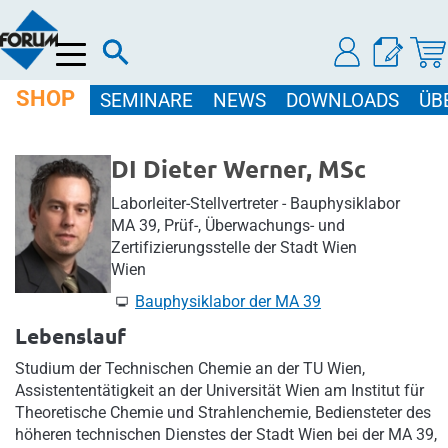
Menü
SHOP
SEMINARE
NEWS
DOWNLOADS
ÜB
DI Dieter Werner, MSc
Laborleiter-Stellvertreter - Bauphysiklabor
MA 39, Prüf-, Überwachungs- und
Zertifizierungsstelle der Stadt Wien
Wien
Bauphysiklabor der MA 39
Lebenslauf
Studium der Technischen Chemie an der TU Wien,
Assistententätigkeit an der Universität Wien am Institut für
Theoretische Chemie und Strahlenchemie, Bediensteter des
höheren technischen Dienstes der Stadt Wien bei der MA 39,