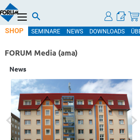
Menü
SHOP
SEMINARE
NEWS
DOWNLOADS
ÜB
FORUM Media (ama)
News
Previous
Next