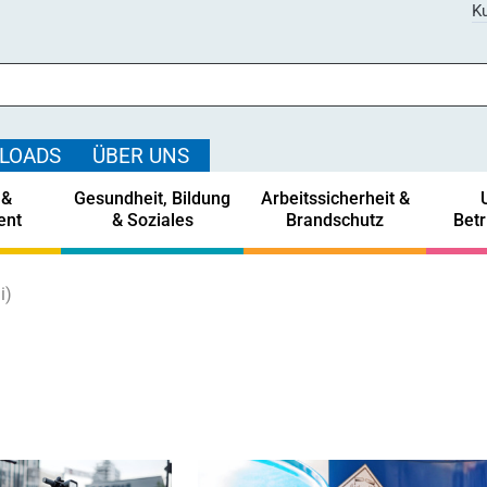
Ku
LOADS
ÜBER UNS
 &
Gesundheit, Bildung
Arbeitssicherheit &
ent
& Soziales
Brandschutz
Bet
i)