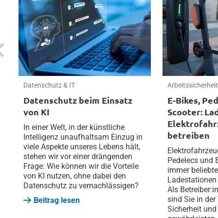
evious
Datenschutz & IT
Arbeitssicherhei
Datenschutz beim Einsatz
E-Bikes, Ped
von KI
Scooter: La
Elektrofahr
In einer Welt, in der künstliche
betreiben
Intelligenz unaufhaltsam Einzug in
viele Aspekte unseres Lebens hält,
Elektrofahrzeu
stehen wir vor einer drängenden
Pedelecs und 
Frage: Wie können wir die Vorteile
immer beliebte
von KI nutzen, ohne dabei den
Ladestationen
Datenschutz zu vernachlässigen?
Als Betreiber:i
sind Sie in de
Beitrag lesen
Sicherheit un