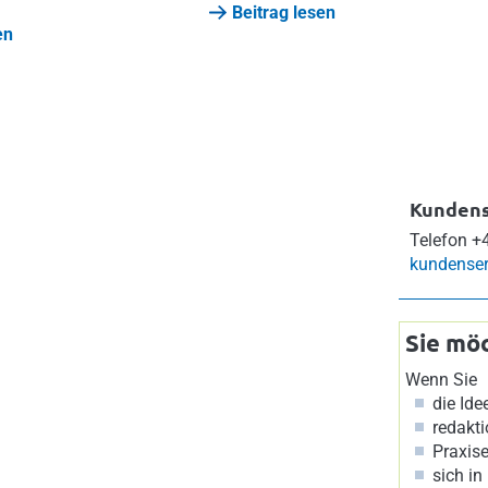
Beitrag lesen
en
Kundens
Telefon
+4
kundenser
Sie mö
Wenn Sie
die Id
redakti
Praxise
sich in