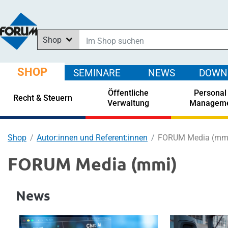
Shop
Im Shop suchen
In News suchen
SHOP
SEMINARE
NEWS
DOWN
In Downloads suchen
Öffentliche
Personal
In Seminaren suchen
Recht & Steuern
Verwaltung
Managem
Shop
Autor:innen und Referent:innen
FORUM Media (mm
FORUM Media (mmi)
News