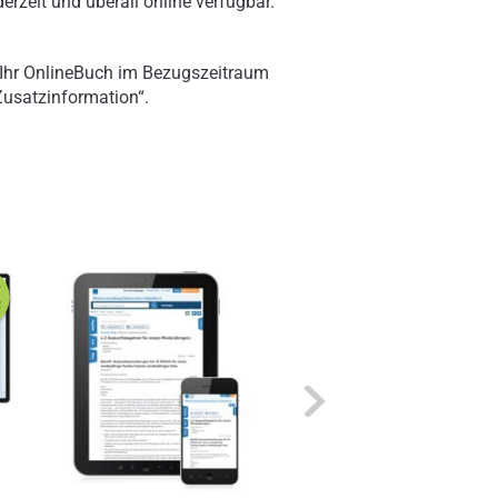
erzeit und überall online verfügbar.
 Ihr OnlineBuch im Bezugszeitraum
„Zusatzinformation“.
Next