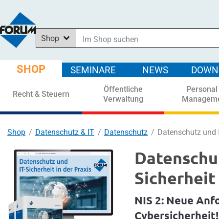
Shop
Im Shop suchen
In News suchen
SHOP
SEMINARE
NEWS
DOWN
In Downloads suchen
Öffentliche
Personal
In Seminaren suchen
Recht & Steuern
Verwaltung
Managem
Shop
Datenschutz & IT
Datenschutz
Datenschutz und IT
Datenschut
Sicherheit 
NIS 2: Neue Anf
Cybersicherheit!