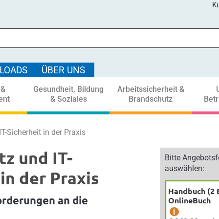
Ku
LOADS
ÜBER UNS
 &
Gesundheit, Bildung
Arbeitssicherheit &
ent
& Soziales
Brandschutz
Bet
-Sicherheit in der Praxis
z und IT-
Bitte Angebots
auswählen:
in der Praxis
Handbuch (2 
orderungen an die
OnlineBuch
i