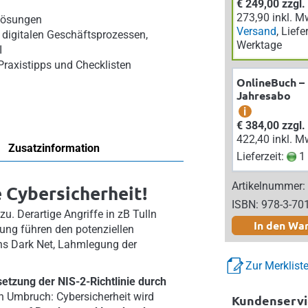
€ 249,00 zzgl
273,90 inkl. M
Lösungen
Versand
, Liefe
digitalen Geschäftsprozessen,
Werktage
I
Praxistipps und Checklisten
OnlineBuch –
Jahresabo
i
€ 384,00 zzgl
422,40 inkl. M
Zusatzinformation
Lieferzeit:
1 
Artikelnummer:
 Cybersicherheit!
ISBN: 978-3-70
u. Derartige Angriffe in zB Tulln
In den Wa
ung führen den potenziellen
ins Dark Net, Lahmlegung der
Zur Merklist
etzung der NIS-2-Richtlinie durch
en Umbruch: Cybersicherheit wird
Kundenservi