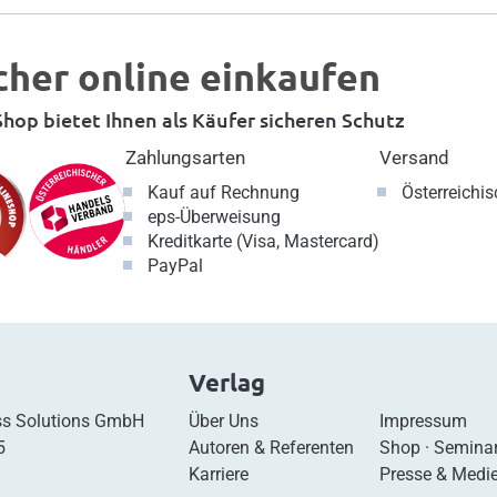
cher online einkaufen
hop bietet Ihnen als Käufer sicheren Schutz
Zahlungsarten
Versand
Kauf auf Rechnung
Österreichi
eps-Überweisung
Kreditkarte (Visa, Mastercard)
PayPal
Verlag
s Solutions GmbH
Über Uns
Impressum
5
Autoren & Referenten
Shop
·
Semina
Karriere
Presse & Medi