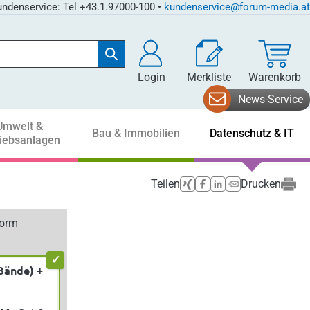
ndenservice: Tel +43.1.97000-100 •
kundenservice@forum-media.at
Login
Merkliste
Warenkorb
News-Service
Umwelt &
Bau & Immobilien
Datenschutz & IT
riebsanlagen
Teilen
Drucken
form
Bände) +