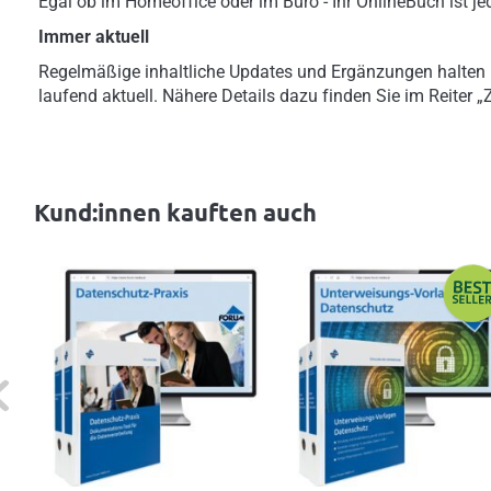
Egal ob im Homeoffice oder im Büro - Ihr OnlineBuch ist jed
Immer aktuell
Regelmäßige inhaltliche Updates und Ergänzungen halten
laufend aktuell. Nähere Details dazu finden Sie im Reiter 
Kund:innen kauften auch
evious