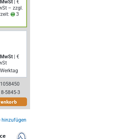
. MwSt
| €
wSt – zzgl.
rzeit:
3
. MwSt
| €
wSt
Werktag
 1058450
18-5845-3
renkorb
e hinzufügen
ce