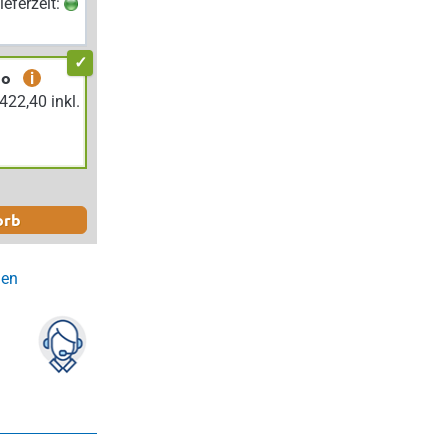
Lieferzeit:
bo
i
orb
gen