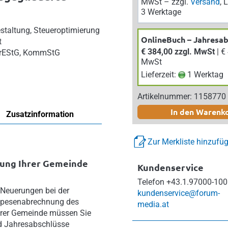
MwSt – zzgl.
Versand
, 
3 Werktage
staltung, Steueroptimierung
OnlineBuch – Jahresa
t
€ 384,00 zzgl. MwSt
| € 422,40 inkl.
GrEStG, KommStG
MwSt
Lieferzeit:
1 Werktag
Artikelnummer: 1158770
In den Warenk
Zusatzinformation
Zur Merkliste hinzufü
rung Ihrer Gemeinde
Kundenservice
Telefon
+43.1.97000-100
 Neuerungen bei der
kundenservice@forum-
 Spesenabrechnung des
media.at
Ihrer Gemeinde müssen Sie
nd Jahresabschlüsse