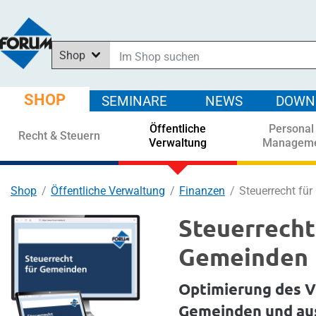
Shop
Im Shop suchen
In News suchen
SHOP
SEMINARE
NEWS
DOWN
In Downloads suchen
Öffentliche
Personal
In Seminaren suchen
Recht & Steuern
Verwaltung
Managem
Shop
Öffentliche Verwaltung
Finanzen
Steuerrecht fü
Steuerrecht
Gemeinden
Optimierung des V
Gemeinden und au