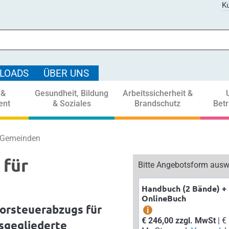
Ku
LOADS
ÜBER UNS
 &
Gesundheit, Bildung
Arbeitssicherheit &
ent
& Soziales
Brandschutz
Bet
r Gemeinden
 für
Bitte Angebotsform ausw
Handbuch (2 Bände) +
OnlineBuch
orsteuerabzugs für
i
€ 246,00 zzgl. MwSt
| € 270,60 inkl.
sgegliederte