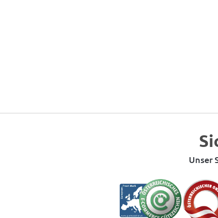
Si
Unser S