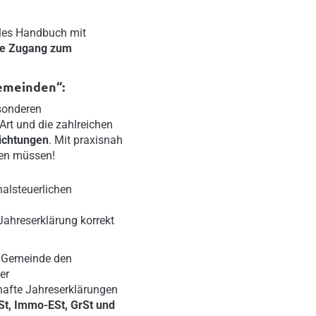
lles Handbuch mit
ive Zugang zum
Gemeinden“:
sonderen
Art und die zahlreichen
ichtungen
. Mit praxisnah
nen müssen!
alsteuerlichen
Jahreserklärung korrekt
re Gemeinde den
er
hafte Jahreserklärungen
USt, Immo-ESt, GrSt und