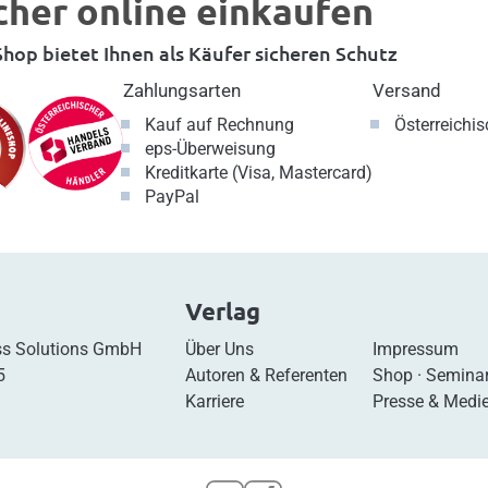
cher online einkaufen
hop bietet Ihnen als Käufer sicheren Schutz
Zahlungsarten
Versand
Kauf auf Rechnung
Österreichi
eps-Überweisung
Kreditkarte (Visa, Mastercard)
PayPal
Verlag
s Solutions GmbH
Über Uns
Impressum
5
Autoren & Referenten
Shop
·
Semina
Karriere
Presse & Medi