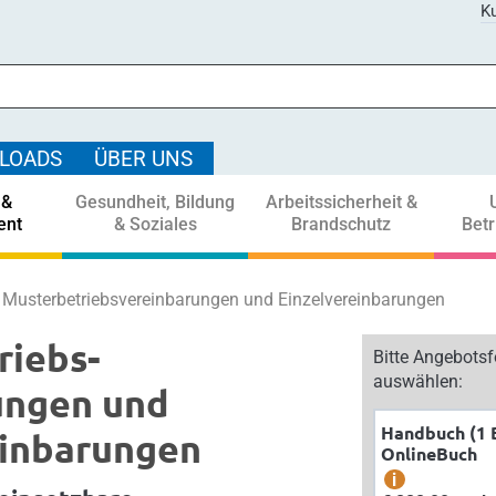
Ku
LOADS
ÜBER UNS
 &
Gesundheit, Bildung
Arbeitssicherheit &
ent
& Soziales
Brandschutz
Bet
Musterbetriebs­vereinbarungen und Einzel­vereinbarungen
riebs­
Bitte Angebots
auswählen:
ungen und
Handbuch (1 
einbarungen
OnlineBuch
i