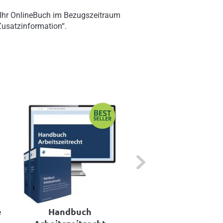
 Ihr OnlineBuch im Bezugszeitraum
„Zusatzinformation“.
Next
e
Handbuch
Arbeitsentgelt