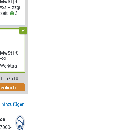
. MwSt
| €
wSt – zzgl.
rzeit:
3
. MwSt
| €
wSt
Werktag
 1157610
renkorb
e hinzufügen
ce
7000-