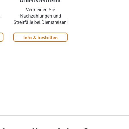
Arbeitszeitrecht
d
Vermeiden Sie
Mehr Netto vom Brutto
t
Nachzahlungen und
ohne
Streitfälle bei Dienstreisen!
Lohnkostensteigerung!
Info & bestellen
Info & bestellen