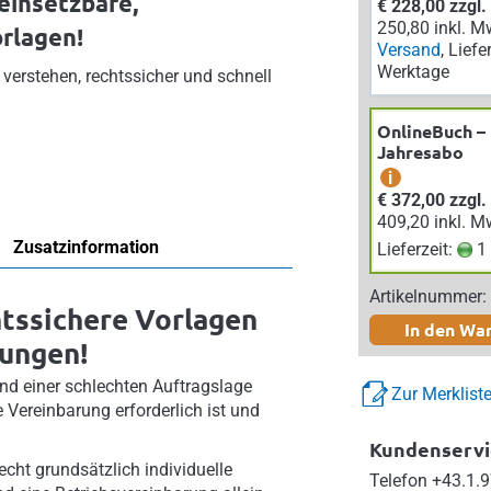
einsetzbare,
€ 228,00 zzgl
250,80 inkl. M
orlagen!
Versand
, Liefe
Werktage
verstehen, rechtssicher und schnell
OnlineBuch –
Jahresabo
i
€ 372,00 zzgl
409,20 inkl. M
Zusatzinformation
Lieferzeit:
1 
Artikelnummer:
htssichere Vorlagen
In den Wa
rungen!
d einer schlechten Auftragslage
Zur Merklist
 Vereinbarung erforderlich ist und
Kundenservi
cht grundsätzlich individuelle
Telefon
+43.1.9