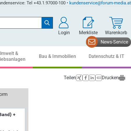
ndenservice: Tel +43.1.97000-100 •
kundenservice@forum-media.at
Login
Merkliste
Warenkorb
News-Service
Umwelt &
Bau & Immobilien
Datenschutz & IT
riebsanlagen
Teilen
Drucken
form
Band) +