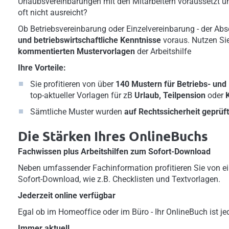
Urlaubsvereinbarungen mit den Mitarbeitern voraussetzt un
oft nicht ausreicht?
Ob Betriebsvereinbarung oder Einzelvereinbarung - der Abs
und betriebswirtschaftliche Kenntnisse
voraus. Nutzen Si
kommentierten Mustervorlagen
der Arbeitshilfe
Ihre Vorteile:
Sie profitieren von über
140 Mustern für Betriebs- und
top-aktueller Vorlagen für zB
Urlaub, Teilpension
oder
K
Sämtliche Muster wurden
auf Rechtssicherheit geprüf
Die Stärken Ihres OnlineBuchs
Fachwissen plus Arbeitshilfen zum Sofort-Download
Neben umfassender Fachinformation profitieren Sie von ei
Sofort-Download, wie z.B. Checklisten und Textvorlagen.
Jederzeit online verfügbar
Egal ob im Homeoffice oder im Büro - Ihr OnlineBuch ist jed
Immer aktuell