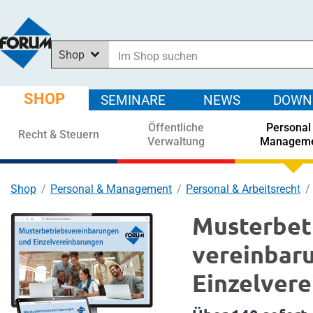
Shop
Im Shop suchen
In News suchen
SHOP
SEMINARE
NEWS
DOWN
In Downloads suchen
Öffentliche
Personal
In Seminaren suchen
Recht & Steuern
Verwaltung
Managem
Shop
Personal & Management
Personal & Arbeitsrecht
Musterbet
vereinbar
Einzel­ver