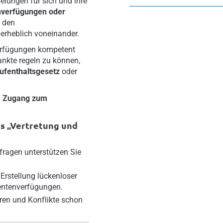
lungen für sich und ihre
nverfügungen oder
n den
erheblich voneinander.
verfügungen kompetent
nkte regeln zu können,
ufenthaltsgesetz
oder
e Zugang zum
hs „Vertretung und
fragen unterstützen Sie
 Erstellung lückenloser
entenverfügungen.
ären und Konflikte schon