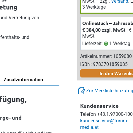
MwSt – zzgl.
Versand
, 
etung
3 Werktage
und Vertretung von
OnlineBuch – Jahresa
€ 384,00 zzgl. MwSt
| € 422,40 inkl.
MwSt
fenthalts- und
Lieferzeit:
1 Werktag
Artikelnummer: 1059080
ISBN: 9783701859085
In den Warenk
Zusatzinformation
Zur Merkliste hinzufü
fügung,
Kundenservice
Telefon
+43.1.97000-100
rge- und
kundenservice@forum-
media.at