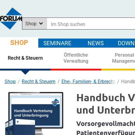
Shop
Im Shop suchen
In News suchen
SHOP
SEMINARE
NEWS
DOWN
In Downloads suchen
Öffentliche
Personal
In Seminaren suchen
Recht & Steuern
Verwaltung
Managem
Shop
Recht & Steuern
Ehe-, Familien- & Erbrecht
Handb
Handbuch V
und Unterb
Vorsorgevollmacht
Patientenverfügun