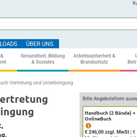
Ku
LOADS
ÜBER UNS
 &
Gesundheit, Bildung
Arbeitssicherheit &
ent
& Soziales
Brandschutz
Bet
uch Vertretung und Unterbringung
ertretung
Bitte Angebotsform ausw
ringung
Handbuch (2 Bände) +
OnlineBuch
,
i
€ 246,00 zzgl. MwSt
| € 270,60 inkl.
g,