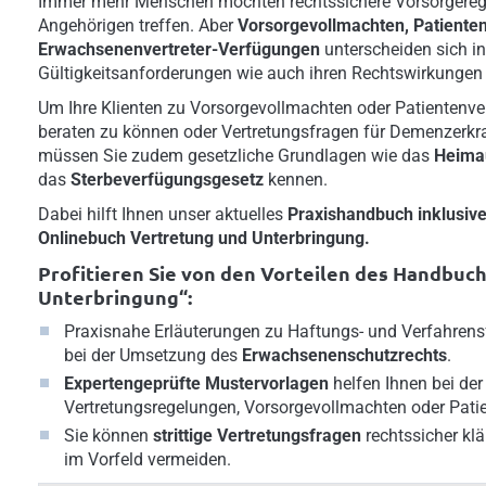
Immer mehr Menschen möchten rechtssichere Vorsorgerege
Angehörigen treffen. Aber
Vorsorgevollmachten, Patiente
Erwachsenenvertreter-Verfügungen
unterscheiden sich i
Gültigkeitsanforderungen wie auch ihren Rechtswirkungen 
Um Ihre Klienten zu Vorsorgevollmachten oder Patienten
beraten zu können oder Vertretungsfragen für Demenzerkra
müssen Sie zudem gesetzliche Grundlagen wie das
Heima
das
Sterbeverfügungsgesetz
kennen.
Dabei hilft Ihnen unser aktuelles
Praxishandbuch inklusiv
Onlinebuch
Vertretung und Unterbringung.
Profitieren Sie von den Vorteilen des Handbuc
Unterbringung“:
Praxisnahe Erläuterungen zu Haftungs- und Verfahrens
bei der Umsetzung des
Erwachsenenschutzrechts
.
Expertengeprüfte Mustervorlagen
helfen Ihnen bei der
Vertretungsregelungen, Vorsorgevollmachten oder Pati
Sie können
strittige Vertretungsfragen
rechtssicher kl
im Vorfeld vermeiden.