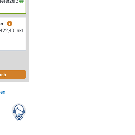
Lieferzeit:
bo
i
orb
gen