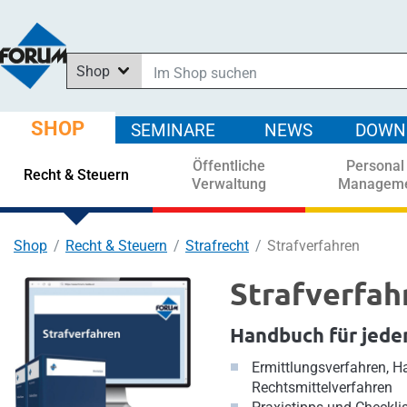
Shop
Im Shop suchen
In News suchen
SHOP
SEMINARE
NEWS
DOWN
In Downloads suchen
Öffentliche
Personal
In Seminaren suchen
Recht & Steuern
Verwaltung
Managem
Shop
Recht & Steuern
Strafrecht
Strafverfahren
Strafverfah
Handbuch für jede
Ermittlungsverfahren, H
Rechtsmittelverfahren