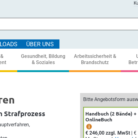
Ku
LOADS
ÜBER UNS
 &
Gesundheit, Bildung
Arbeitssicherheit &
ent
& Soziales
Brandschutz
Bet
ren
Bitte Angebotsform ausw
n Strafprozess
Handbuch (2 Bände) +
OnlineBuch
auptverfahren,
i
€ 246,00 zzgl. MwSt
| € 270,60 inkl.