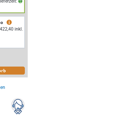
Lieferzeit:
bo
i
orb
gen