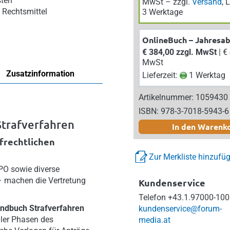
sten
MwSt – zzgl.
Versand
, 
 Rechtsmittel
3 Werktage
OnlineBuch – Jahresa
€ 384,00 zzgl. MwSt
| € 422,40 inkl.
MwSt
Zusatzinformation
Lieferzeit:
1 Werktag
Artikelnummer: 1059430
ISBN: 978-3-7018-5943-6
 Strafverfahren
In den Warenk
afrechtlichen
Zur Merkliste hinzufü
PO sowie diverse
 machen die Vertretung
Kundenservice
Telefon
+43.1.97000-100
ndbuch Strafverfahren
kundenservice@forum-
aller Phasen des
media.at