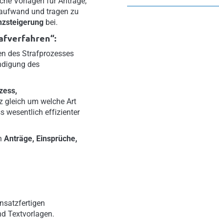
iche Vorlagen für Anträge,
aufwand und tragen zu
enzsteigerung
bei.
afverfahren“:
en des Strafprozesses
ndigung des
zess,
 gleich um welche Art
s wesentlich effizienter
en
Anträge, Einsprüche,
nsatzfertigen
nd Textvorlagen.