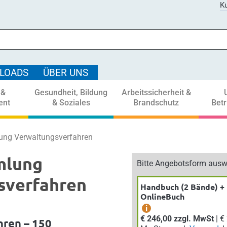
Ku
LOADS
ÜBER UNS
 &
Gesundheit, Bildung
Arbeitssicherheit &
ent
& Soziales
Brandschutz
Bet
ng Verwaltungsverfahren
mlung
Bitte Angebotsform ausw
sverfahren
Handbuch (2 Bände) +
OnlineBuch
i
€ 246,00 zzgl. MwSt
| € 270,60 inkl.
ren – 150