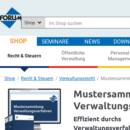
Shop
Im Shop suchen
In News suchen
SHOP
SEMINARE
NEWS
DOWN
In Downloads suchen
Öffentliche
Personal
In Seminaren suchen
Recht & Steuern
Verwaltung
Managem
Shop
Recht & Steuern
Verwaltungsrecht
Mustersammlu
Mustersam
Verwaltung
Effizient durchs
Verwaltungsverfah