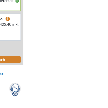
Lieferzeit:
bo
i
orb
gen