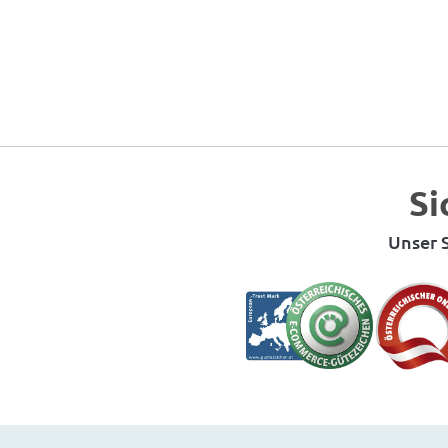
Si
Unser S