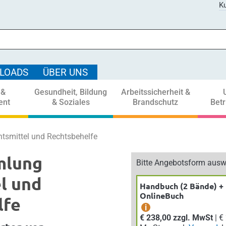
Ku
LOADS
ÜBER UNS
 &
Gesundheit, Bildung
Arbeitssicherheit &
ent
& Soziales
Brandschutz
Bet
smittel und Rechtsbehelfe
mlung
Bitte Angebotsform ausw
l und
Handbuch (2 Bände) +
OnlineBuch
lfe
i
€ 238,00 zzgl. MwSt
| € 261,80 inkl.