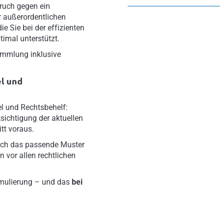
ruch gegen ein
r außerordentlichen
e Sie bei der effizienten
imal unterstützt.
ammlung inklusive
l und
el und Rechtsbehelf:
ksichtigung der aktuellen
tt voraus.
asch das passende Muster
vor allen rechtlichen
mulierung – und das
bei