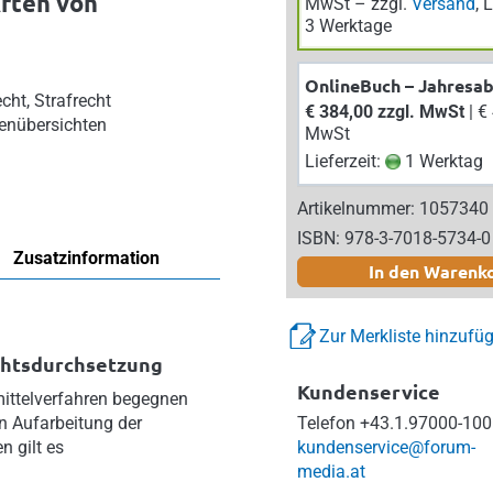
Arten von
MwSt – zzgl.
Versand
, 
3 Werktage
OnlineBuch – Jahresa
cht, Strafrecht
€ 384,00 zzgl. MwSt
| € 422,40 inkl.
enübersichten
MwSt
Lieferzeit:
1 Werktag
Artikelnummer: 1057340
ISBN: 978-3-7018-5734-0
Zusatzinformation
In den Warenk
Zur Merkliste hinzufü
chtsdurchsetzung
Kundenservice
smittelverfahren begegnen
en Aufarbeitung der
Telefon
+43.1.97000-100
n gilt es
kundenservice@forum-
media.at