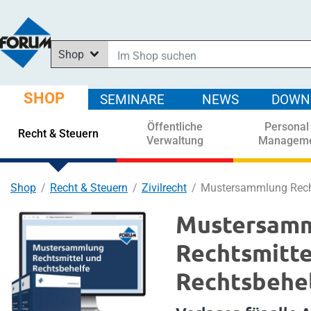
Shop
Im Shop suchen
In News suchen
SHOP
SEMINARE
NEWS
DOWN
In Downloads suchen
Öffentliche
Personal
In Seminaren suchen
Recht & Steuern
Verwaltung
Managem
Shop
Recht & Steuern
Zivilrecht
Mustersammlung Recht
Mustersam
Rechtsmitte
Rechtsbehe