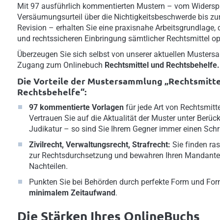
Mit 97 ausführlich kommentierten Mustern – vom Widersp
Versäumungsurteil über die Nichtigkeitsbeschwerde bis zu
Revision – erhalten Sie eine praxisnahe Arbeitsgrundlage, di
und rechtssicheren Einbringung sämtlicher Rechtsmittel opt
Überzeugen Sie sich selbst von unserer aktuellen Musters
Zugang zum Onlinebuch
Rechtsmittel und Rechtsbehelfe.
Die Vorteile der Mustersammlung „Rechtsmitte
Rechtsbehelfe“:
97 kommentierte Vorlagen
für jede Art von Rechtsmitt
Vertrauen Sie auf die Aktualität der Muster unter Berüc
Judikatur – so sind Sie Ihrem Gegner immer einen Schri
Zivilrecht, Verwaltungsrecht, Strafrecht:
Sie finden r
zur Rechtsdurchsetzung und bewahren Ihren Mandanten 
Nachteilen.
Punkten Sie bei Behörden durch perfekte Form und For
minimalem Zeitaufwand
.
Die Stärken Ihres OnlineBuchs