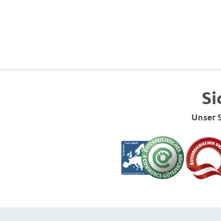
Si
Unser S