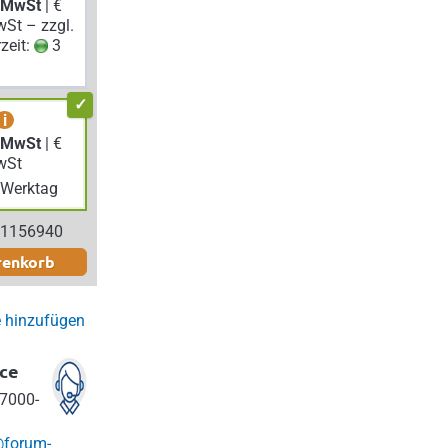
. MwSt
| €
wSt – zzgl.
rzeit:
3
i
. MwSt
| €
wSt
Werktag
 1156940
renkorb
e hinzufügen
ce
7000-
@forum-