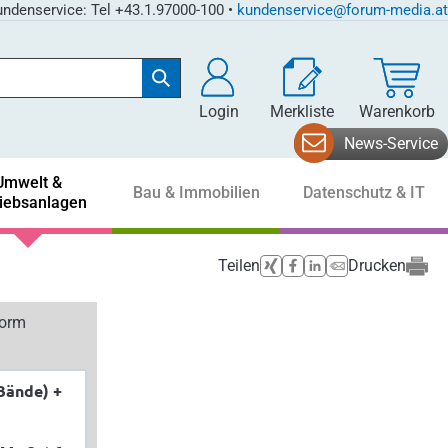
ndenservice: Tel +43.1.97000-100 •
kundenservice@forum-media.at
Login
Merkliste
Warenkorb
News-Service
Umwelt &
Bau & Immobilien
Datenschutz & IT
riebsanlagen
Teilen
Drucken
form
Bände) +