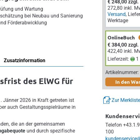
€ 248,00 zzgl
272,80 inkl. M
 Prüfung und Wartung
Versand
, Liefe
abschätzung bei Neubau und Sanierung
Werktage
 und Förderabwicklung
OnlineBuch
€ 384,00 zzgl
422,40 inkl. M
Lieferzeit:
1 
Zusatzinformation
Artikelnummer:
sfrist des ElWG für
In den Wa
 Jänner 2026 in Kraft getreten ist
Zur Merklist
 aber auch Gestaltungsspielräume in
Kundenservi
den, die an der gemeinsamen
Telefon
+43.1.9
bgabequote
und durch spezifische
100
kundenservice