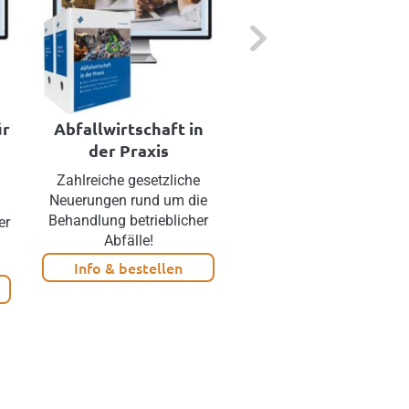
Next
ür
Abfallwirtschaft in
Nachhaltigkeits-
der Praxis
Berichterstattung
Zahlreiche gesetzliche
Erstellen Sie Ihren Berich
Neuerungen rund um die
rechtskonform und
Behandlung betrieblicher
zeitsparend!
er
Abfälle!
Info & bestellen
Info & bestellen