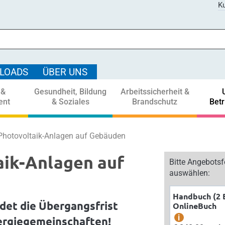
Ku
LOADS
ÜBER UNS
 &
Gesundheit, Bildung
Arbeitssicherheit &
ent
& Soziales
Brandschutz
Bet
Photovoltaik-Anlagen auf Gebäuden
aik-Anlagen auf
Bitte Angebots
auswählen:
Handbuch (2 
det die Übergangsfrist
OnlineBuch
i
ergiegemeinschaften!