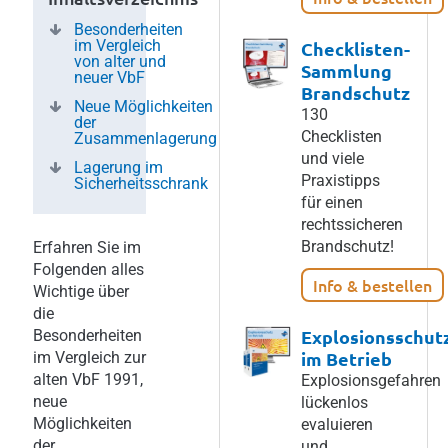
Besonderheiten
im Vergleich
Checklisten-
von alter und
Sammlung
neuer VbF
Brandschutz
Neue Möglichkeiten
130
der
Checklisten
Zusammenlagerung
und viele
Lagerung im
Praxistipps
Sicherheitsschrank
für einen
rechtssicheren
Brandschutz!
Erfahren Sie im
Folgenden alles
Info & bestellen
Wichtige über
die
Explosionsschut
Besonderheiten
im Betrieb
im Vergleich zur
alten VbF 1991,
Explosionsgefahren
neue
lückenlos
Möglichkeiten
evaluieren
der
und