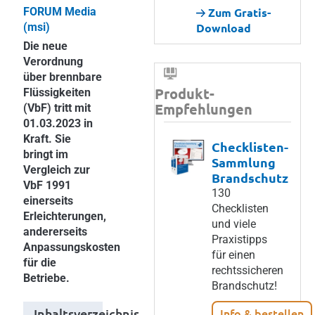
FORUM Media
Zum Gratis-
(msi)
Download
Die neue
Verordnung
über brennbare
Produkt-
Flüssigkeiten
Empfehlungen
(VbF) tritt mit
01.03.2023 in
Kraft. Sie
Checklisten-
bringt im
Sammlung
Vergleich zur
Brandschutz
VbF 1991
130
einerseits
Checklisten
Erleichterungen,
und viele
andererseits
Praxistipps
Anpassungskosten
für einen
für die
rechtssicheren
Betriebe.
Brandschutz!
Inhaltsverzeichnis
Info & bestellen