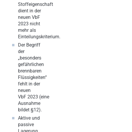
Stoffeigenschaft
dient in der
neuen VbF
2023 nicht
mehr als
Einteilungskriterium.
Der Begriff
der
„besonders
gefährlichen
brennbaren
Flüssigkeiten“
fehlt in der
neuen
VbF 2023 (eine
Ausnahme
bildet §12).
Aktive und
passive
Lagerung