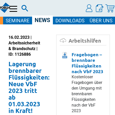
Menü
NEWS
SEMINARE
DOWNLOADS
ÜBER UNS
16.02.2023 |
Arbeitshilfen
Arbeitssicherheit
& Brandschutz |
Fragebogen –
ID: 1126886
brennbare
Lagerung
Flüssigkeiten
brennbarer
nach VbF 2023
Flüssigkeiten:
Kostenloser
Neue VbF
Fragebogen über
den Umgang mit
2023 tritt
brennbaren
ab
Flüssigkeiten
01.03.2023
nach der VbF
in Kraft!
2023