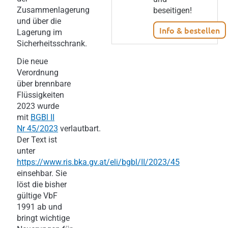
Zusammenlagerung
beseitigen!
und über die
Info & bestellen
Lagerung im
Sicherheitsschrank.
Die neue
Verordnung
über brennbare
Flüssigkeiten
2023 wurde
mit
BGBl II
Nr 45/2023
verlautbart.
Der Text ist
unter
https://www.ris.bka.gv.at/eli/bgbl/II/2023/45
einsehbar. Sie
löst die bisher
gültige VbF
1991 ab und
bringt wichtige