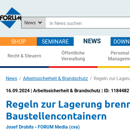
News
In News suchen
In Downloads suchen
NEWS
SHOP
SEMINARE
DOWN
Im Shop suchen
Öffentliche
Personal
In Seminaren suchen
Recht & Steuern
Verwaltung
Managem
News
Arbeitssicherheit & Brandschutz
Regeln zur Lageru
16.09.2024 | Arbeitssicherheit & Brandschutz | ID: 1184482
Regeln zur Lagerung brenn
Baustellencontainern
Josef Drobits
-
FORUM Media (cva)