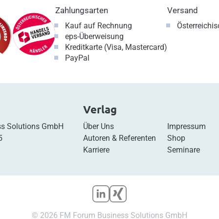
Zahlungsarten
Versand
Kauf auf Rechnung
Österreichi
eps-Überweisung
Kreditkarte (Visa, Mastercard)
PayPal
Verlag
s Solutions GmbH
Über Uns
Impressum
5
Autoren & Referenten
Shop
Karriere
Seminare
© 2026 FM Forum Business Solutions GmbH