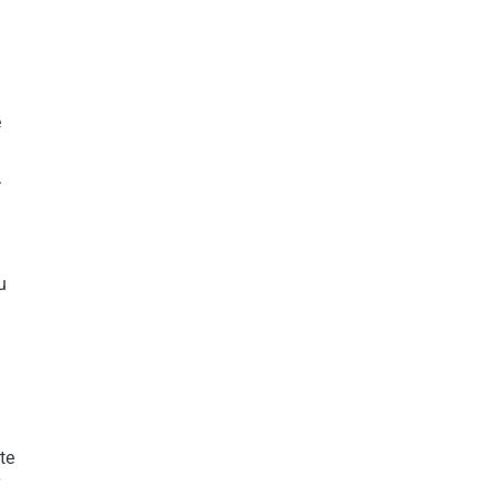
e
.
n
u
te