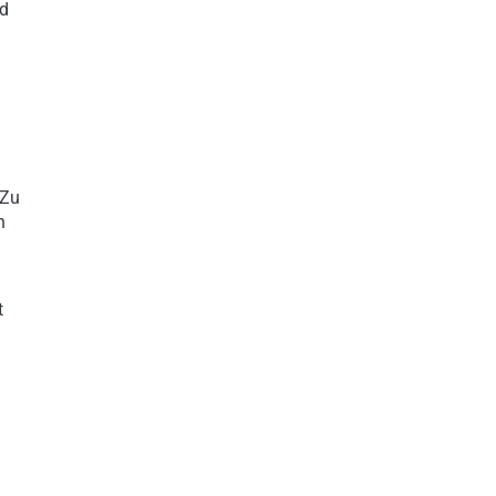
nd
 Zu
n
t