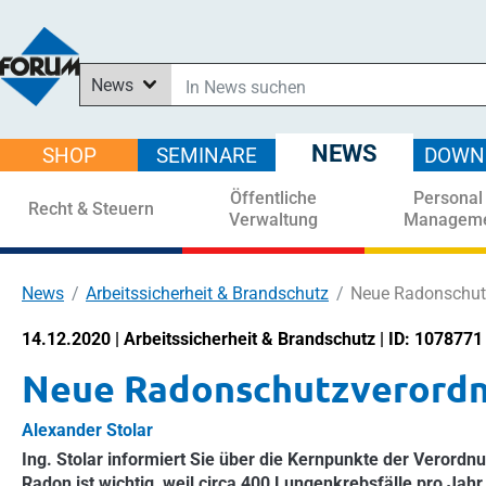
News
In News suchen
In Downloads suchen
NEWS
SHOP
SEMINARE
DOWN
Im Shop suchen
Öffentliche
Personal
In Seminaren suchen
Recht & Steuern
Verwaltung
Managem
News
Arbeitssicherheit & Brandschutz
Neue Radonschutz
14.12.2020 | Arbeitssicherheit & Brandschutz | ID: 1078771
Neue Radonschutzverordnun
Alexander Stolar
Ing. Stolar informiert Sie über die Kernpunkte der Verordnu
Radon ist wichtig, weil circa 400 Lungenkrebsfälle pro Jah