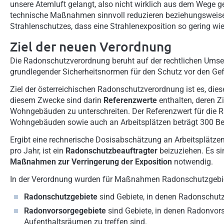
unsere Atemluft gelangt, also nicht wirklich aus dem Wege g
technische Maßnahmen sinnvoll reduzieren beziehungsweise 
Strahlenschutzes, dass eine Strahlenexposition so gering wie 
Ziel der neuen Verordnung
Die Radonschutzverordnung beruht auf der rechtlichen Umse
grundlegender Sicherheitsnormen für den Schutz vor den Gefa
Ziel der österreichischen Radonschutzverordnung ist es, die
diesem Zwecke sind darin
Referenzwerte
enthalten, deren Zi
Wohngebäuden zu unterschreiten. Der Referenzwert für die 
Wohngebäuden sowie auch an Arbeitsplätzen beträgt 300 Be
Ergibt eine rechnerische Dosisabschätzung an Arbeitsplätzen 
pro Jahr, ist ein
Radonschutzbeauftragter
beizuziehen. Es s
Maßnahmen zur Verringerung der Exposition
notwendig.
In der Verordnung wurden für Maßnahmen Radonschutzgebie
Radonschutzgebiete
sind Gebiete, in denen Radonschut
Radonvorsorgegebiete
sind Gebiete, in denen Radonvo
Aufenthaltsräumen zu treffen sind.