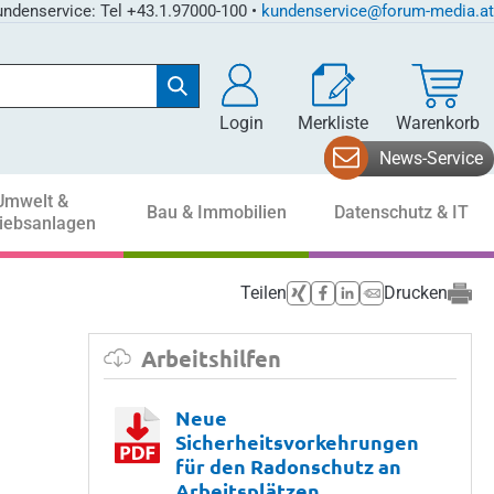
ndenservice: Tel +43.1.97000-100 •
kundenservice@forum-media.at
Login
Merkliste
Warenkorb
News-Service
Umwelt &
Bau & Immobilien
Datenschutz & IT
riebsanlagen
Teilen
Drucken
Arbeitshilfen
Neue
Sicherheitsvorkehrungen
für den Radonschutz an
Arbeitsplätzen