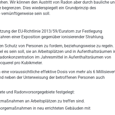
ehen. Wir können den Austritt von Radon aber durch bauliche u
begrenzen. Dies wiederspiegelt ein Grundprinzip des
vernünftigerweise sein soll.
tzung der EU-Richtlinie 2013/59/Euratom zur Festlegung
hren einer Exposition gegenüber ionisierender Strahlung.
sen Schutz von Personen zu fordern, beziehungsweise zu regeln.
el es sein soll, sie an Arbeitsplätzen und in Aufenthaltsräumen i
Radonkonzentration im Jahresmittel in Aufenthaltsräumen von
cquerel pro Kubikmeter.
eine voraussichtliche effektive Dosis von mehr als 6 Millisiever
ind neben der Unterweisung der betroffenen Personen auch
te und Radonvorsorgegebiete festgelegt:
zmaßnahmen an Arbeitsplätzen zu treffen sind.
rsorgemaßnahmen in neu errichteten Gebäuden mit