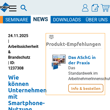
Menü
NEWS
SEMINARE
DOWNLOADS
ÜBER UNS
24.11.2025
|
Produkt-Empfehlungen
Arbeitssicherheit
&
Das ASchG in
Brandschutz
der Praxis
| ID:
Das
1237308
Standardwerk im
Wie
ArbeitnehmerInnenschut
können
Info & bestellen
Unternehmen
mit
Smartphone-
Nutzung