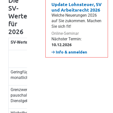
Die
Update Lohnsteuer, SV
SV-
und Arbeitsrecht 2026
Werte
Welche Neuerungen 2026
auf Sie zukommen. Machen
für
Sie sich fit!
2026
Online-Seminar
Nächster Termin:
SV-Werte
| Vergleich 2025/2026
10.12.2026
Info & anmelden
Wert
Wert
2025
2026
Geringfügigkeitsgrenze
551,10
551,10
monatlich
Grenzwert für
826,65
826,65
pauschalierte
Dienstgeberabgabe
Höchstbeitragsgrundlage
215,00
231,00