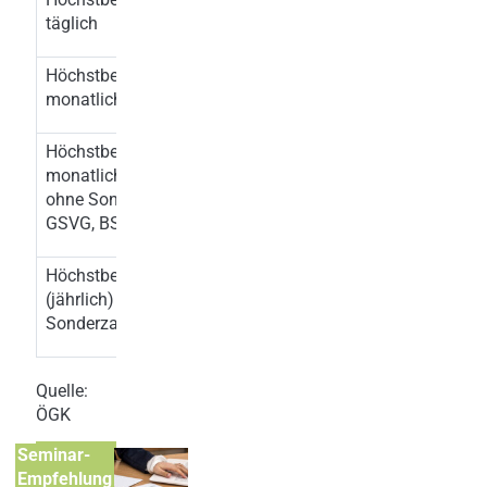
täglich
Höchstbeitragsgrundlage
6.450,00
6.930,00
monatlich
Höchstbeitragsgrundlage
7.525,00
8.085,00
monatlich für Freie DN
ohne Sonderzahlungen;
GSVG, BSVG
Höchstbeitragsgrundlage
12.900,00
13.860,00
(jährlich) für
Sonderzahlungen
Quelle:
ÖGK
Seminar-
Empfehlung