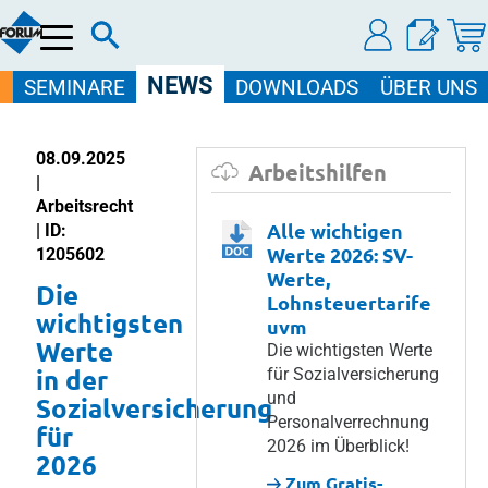
Menü
NEWS
SEMINARE
DOWNLOADS
ÜBER UNS
08.09.2025
Arbeitshilfen
|
Arbeitsrecht
Alle wichtigen
| ID:
Werte 2026: SV-
1205602
Werte,
Die
Lohnsteuertarife
wichtigsten
uvm
Werte
Die wichtigsten Werte
in der
für Sozialversicherung
und
Sozialversicherung
Personalverrechnung
für
2026 im Überblick!
2026
Zum Gratis-