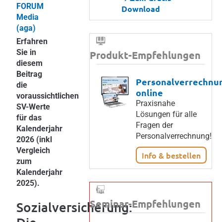
FORUM
Download
Media
(aga)
Erfahren
Sie in
Produkt-Empfehlungen
diesem
Beitrag
Personalverrechnu
die
online
voraussichtlichen
Praxisnahe
SV-Werte
Lösungen für alle
für das
Fragen der
Kalenderjahr
Personalverrechnung!
2026 (inkl
Vergleich
Info & bestellen
zum
Kalenderjahr
2025).
Seminar-Empfehlungen
Sozialversicherung: