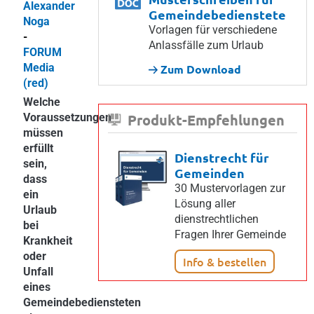
Alexander
Gemeindebedienstete
Noga
Vorlagen für verschiedene
-
Anlassfälle zum Urlaub
FORUM
Media
Zum Download
(red)
Welche
Voraussetzungen
Produkt-Empfehlungen
müssen
erfüllt
Dienstrecht für
sein,
Gemeinden
dass
30 Mustervorlagen zur
ein
Lösung aller
Urlaub
dienstrechtlichen
bei
Fragen Ihrer Gemeinde
Krankheit
oder
Info & bestellen
Unfall
eines
Gemeindebediensteten