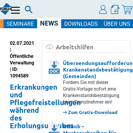
Menü
NEWS
SEMINARE
DOWNLOADS
ÜBER UNS
02.07.2021
Arbeitshilfen
|
Öffentliche
Übersendungsaufforderun
Verwaltung
Krankenstandsbestätigung
| ID:
(Gemeinden)
1094589
Fordern Sie mit dieser
Erkrankungen
Gratis-Vorlage sofort eine
und
Krankenstandsbestätigung
Pflegefreistellungen
beim Dienstnehmer ein!
während
Zum Gratis-Download
des
Erholungsurlaubes
Urlaub –
Musterschreiben für