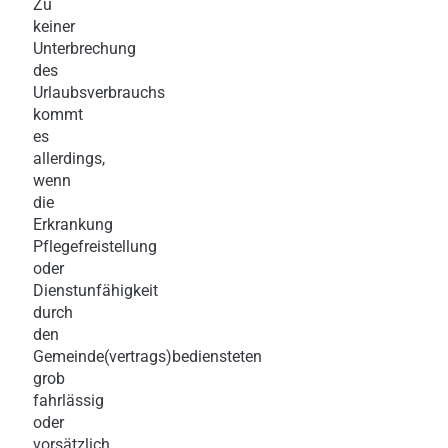
Zu
keiner
Unterbrechung
des
Urlaubsverbrauchs
kommt
es
allerdings,
wenn
die
Erkrankung
Pflegefreistellung
oder
Dienstunfähigkeit
durch
den
Gemeinde(vertrags)bediensteten
grob
fahrlässig
oder
vorsätzlich