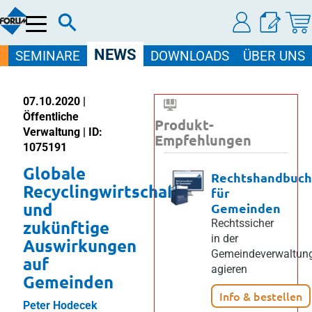
Menü
NEWS
SEMINARE
DOWNLOADS
ÜBER UNS
07.10.2020 |
Öffentliche
Produkt-
Verwaltung | ID:
Empfehlungen
1075191
Globale
Rechtshandbuch
Recyclingwirtschaft
für
und
Gemeinden
zukünftige
Rechtssicher
in der
Auswirkungen
Gemeindeverwaltun
auf
agieren
Gemeinden
Info & bestellen
Peter Hodecek