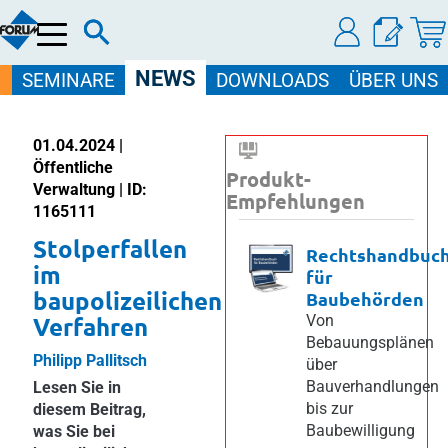
Menü
NEWS
SEMINARE
DOWNLOADS
ÜBER UNS
01.04.2024 |
Öffentliche
Produkt-
Verwaltung | ID:
Empfehlungen
1165111
Stolperfallen
Rechtshandbuc
im
für
baupolizeilichen
Baubehörden
Verfahren
Von
Bebauungsplänen
Philipp Pallitsch
über
Bauverhandlungen
Lesen Sie in
bis zur
diesem Beitrag,
Baubewilligung
was Sie bei