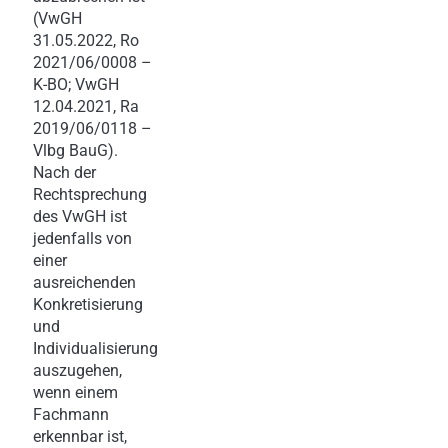
(VwGH
31.05.2022, Ro
2021/06/0008 –
K-BO; VwGH
12.04.2021, Ra
2019/06/0118 –
Vlbg BauG).
Nach der
Rechtsprechung
des VwGH ist
jedenfalls von
einer
ausreichenden
Konkretisierung
und
Individualisierung
auszugehen,
wenn einem
Fachmann
erkennbar ist,