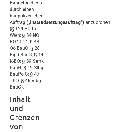
Baugebrechens
durch einen
baupolizeilichen
Auftrag
(„Instandsetzungsauftrag“)
anzuordnen
(§ 129 BO für
Wien; § 34 NÖ
BO 2014; § 48
Oö BauO; § 28
Bgld BauG; § 44
K-BO; § 39 Stmk
BauG; § 19 Slbg
BauPolG; § 47
TBO; § 46 Vlbg
BauG).
Inhalt
und
Grenzen
von