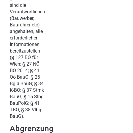
sind die
Verantwortlichen
(Bauwerber,
Bauführer etc)
angehalten, alle
erforderlichen
Informationen
bereitzustellen
(§ 127 BO für
Wien; § 27 NÖ
BO 2014; § 41
Oö BauO; § 25
Bgld BauG; § 34
K-BO; § 37 Stmk
BauG; § 15 Slbg
BauPolG; § 41
TBO; § 38 Vlbg
BauG).
Abgrenzung