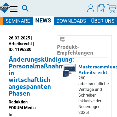
Menü
NEWS
SEMINARE
DOWNLOADS
ÜBER UNS
26.03.2025 |
Arbeitsrecht |
Produkt-
ID: 1196230
Empfehlungen
Änderungskündigung:
Personalmaßnahme
Mustersammlun
in
Arbeitsrecht
wirtschaftlich
260
arbeitsrechtliche
angespannten
Verträge und
Phasen
Schreiben
inklusive der
Redaktion
Neuerungen
FORUM Media
2026!
In