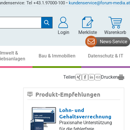
ndenservice: Tel +43.1.97000-100 •
kundenservice@forum-media.at
Login
Merkliste
Warenkorb
News-Service
Umwelt &
Bau & Immobilien
Datenschutz & IT
riebsanlagen
Teilen
Drucken
Produkt-Empfehlungen
Lohn- und
Gehaltsverrechnung
Praxisnahe Unterstützung
für die fehlerfreie