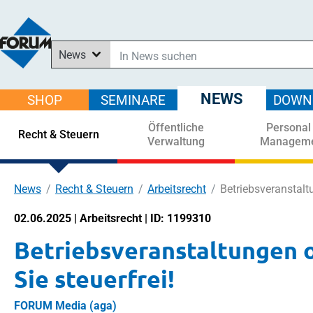
News
In News suchen
In Downloads suchen
NEWS
SHOP
SEMINARE
DOWN
Im Shop suchen
Öffentliche
Personal
In Seminaren suchen
Recht & Steuern
Verwaltung
Managem
News
Recht & Steuern
Arbeitsrecht
Betriebsveranstaltu
02.06.2025 | Arbeitsrecht | ID: 1199310
Betriebsveranstaltungen o
Sie steuerfrei!
FORUM Media (aga)