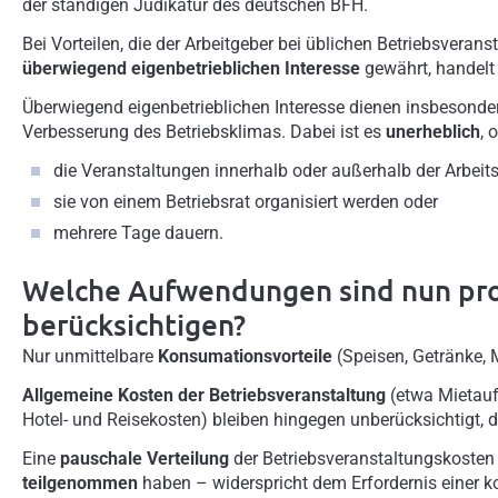
der ständigen Judikatur des deutschen BFH.
Bei Vorteilen, die der Arbeitgeber bei üblichen Betriebsvera
überwiegend eigenbetrieblichen Interesse
gewährt, handelt
Überwiegend eigenbetrieblichen Interesse dienen insbesonde
Verbesserung des Betriebsklimas. Dabei ist es
unerheblich
, 
die Veranstaltungen innerhalb oder außerhalb der Arbeitsz
sie von einem Betriebsrat organisiert werden oder
mehrere Tage dauern.
Welche Aufwendungen sind nun pro
berücksichtigen?
Nur unmittelbare
Konsumationsvorteile
(Speisen, Getränke, M
Allgemeine Kosten der Betriebsveranstaltung
(etwa Mietauf
Hotel- und Reisekosten) bleiben hingegen unberücksichtigt, da
Eine
pauschale Verteilung
der Betriebsveranstaltungskosten a
teilgenommen
haben – widerspricht dem Erfordernis einer k