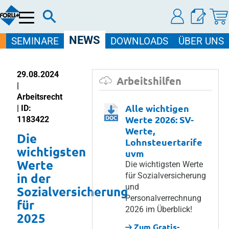
Menü
NEWS
SEMINARE
DOWNLOADS
ÜBER UNS
29.08.2024
Arbeitshilfen
|
Arbeitsrecht
Alle wichtigen
| ID:
Werte 2026: SV-
1183422
Werte,
Die
Lohnsteuertarife
wichtigsten
uvm
Werte
Die wichtigsten Werte
in der
für Sozialversicherung
und
Sozialversicherung
Personalverrechnung
für
2026 im Überblick!
2025
Zum Gratis-