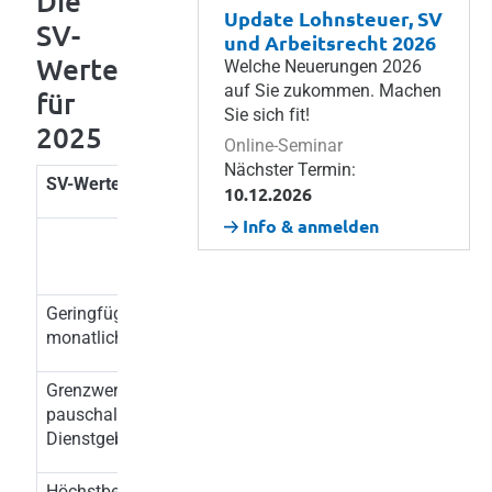
Die
Update Lohnsteuer, SV
SV-
und Arbeitsrecht 2026
Werte
Welche Neuerungen 2026
auf Sie zukommen. Machen
für
Sie sich fit!
2025
Online-Seminar
Nächster Termin:
SV-Werte
| Vergleich 2024/2025
10.12.2026
Info & anmelden
Wert
Wert
2024
2025
Geringfügigkeitsgrenze
518,44
551,10
monatlich
Grenzwert für
777,66
826,65
pauschalierte
Dienstgeberabgabe
Höchstbeitragsgrundlage
202,00
215,00