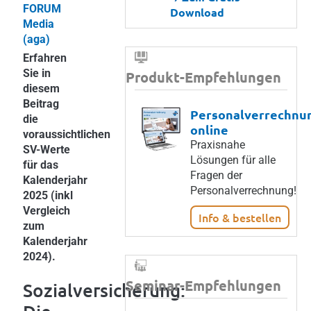
FORUM
Download
Media
(aga)
Erfahren
Sie in
Produkt-Empfehlungen
diesem
Beitrag
Personalverrechnu
die
online
voraussichtlichen
Praxisnahe
SV-Werte
Lösungen für alle
für das
Fragen der
Kalenderjahr
Personalverrechnung!
2025 (inkl
Vergleich
Info & bestellen
zum
Kalenderjahr
2024).
Seminar-Empfehlungen
Sozialversicherung: