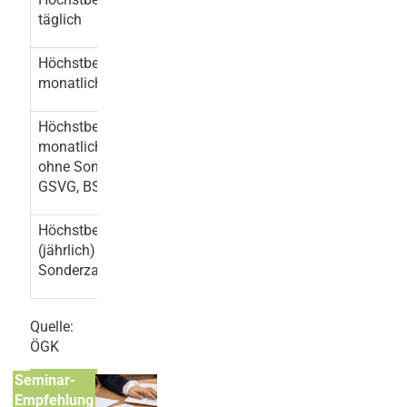
täglich
Höchstbeitragsgrundlage
6.060,00
6.450,00
monatlich
Höchstbeitragsgrundlage
7.070,00
7.525,00
monatlich für Freie DN
ohne Sonderzahlungen;
GSVG, BSVG
Höchstbeitragsgrundlage
12.120,00
12.900,00
(jährlich) für
Sonderzahlungen
Quelle:
ÖGK
Seminar-
Empfehlung