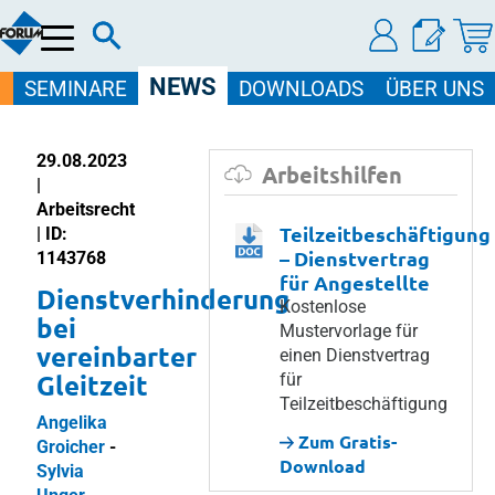
Menü
NEWS
SEMINARE
DOWNLOADS
ÜBER UNS
29.08.2023
Arbeitshilfen
|
Arbeitsrecht
Teilzeitbeschäftigung
| ID:
– Dienstvertrag
1143768
für Angestellte
Dienstverhinderung
Kostenlose
bei
Mustervorlage für
vereinbarter
einen Dienstvertrag
Gleitzeit
für
Teilzeitbeschäftigung
Angelika
Zum Gratis-
Groicher
-
Download
Sylvia