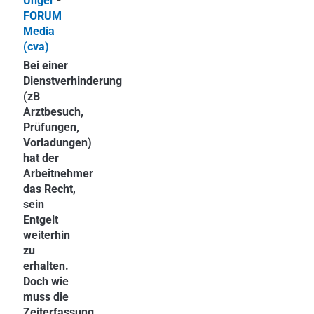
Unger
-
FORUM
Media
(cva)
Bei einer
Dienstverhinderung
(zB
Arztbesuch,
Prüfungen,
Vorladungen)
hat der
Arbeitnehmer
das Recht,
sein
Entgelt
weiterhin
zu
erhalten.
Doch wie
muss die
Zeiterfassung