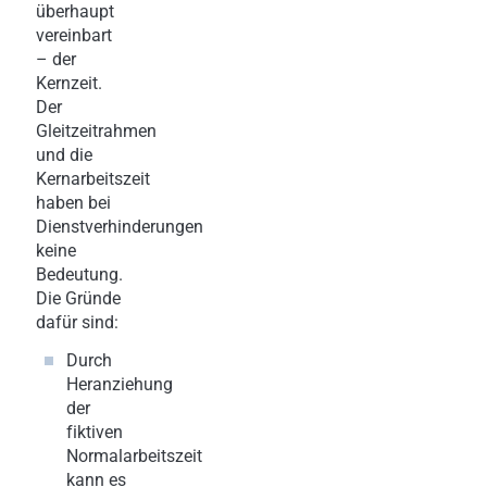
überhaupt
vereinbart
– der
Kernzeit.
Der
Gleitzeitrahmen
und die
Kernarbeitszeit
haben bei
Dienstverhinderungen
keine
Bedeutung.
Die Gründe
dafür sind:
Durch
Heranziehung
der
fiktiven
Normalarbeitszeit
kann es