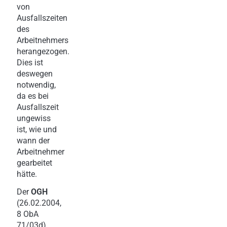
von
Ausfallszeiten
des
Arbeitnehmers
herangezogen.
Dies ist
deswegen
notwendig,
da es bei
Ausfallszeit
ungewiss
ist, wie und
wann der
Arbeitnehmer
gearbeitet
hätte.
Der
OGH
(26.02.2004,
8 ObA
71/03d)