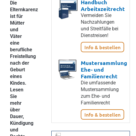
Handbuch
Die
Arbeitszeitrecht
Elternkarenz
Vermeiden Sie
ist für
Nachzahlungen
Mütter
und Streitfälle bei
und
Dienstreisen!
Väter
eine
Info & bestellen
berufliche
Freistellung
Mustersammlung
nach der
Ehe- und
Geburt
Familienrecht
eines
Die umfassende
Kindes.
Mustersammlung
Lesen
zum Ehe- und
Sie
Familienrecht
mehr
über
Info & bestellen
Dauer,
Kündigung
und