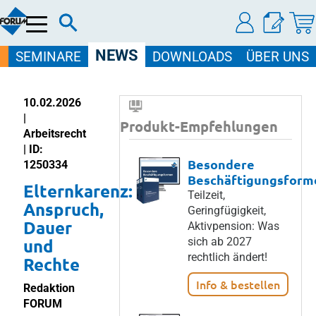
Menü
NEWS
SEMINARE
DOWNLOADS
ÜBER UNS
10.02.2026
|
Produkt-Empfehlungen
Arbeitsrecht
| ID:
Besondere
1250334
Beschäftigungsform
Elternkarenz:
Teilzeit,
Anspruch,
Geringfügigkeit,
Dauer
Aktivpension: Was
und
sich ab 2027
rechtlich ändert!
Rechte
Info & bestellen
Redaktion
FORUM