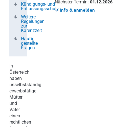
01.12.2026
Nächster Termin:
Kündigungs- und
Entlassungsschutz
Info & anmelden
Weitere
Regelungen
zur
Karenzzeit
Häufig
gestellte
Fragen
In
Österreich
haben
unselbstständig
erwerbstätige
Mütter
und
Väter
einen
rechtlichen