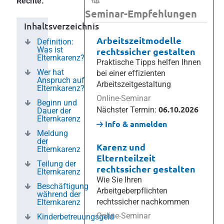
Rechte.
Seminar-Empfehlungen
Inhaltsverzeichnis
Arbeitszeitmodelle
Definition:
Was ist
rechtssicher gestalten
Elternkarenz?
Praktische Tipps helfen Ihnen
Wer hat
bei einer effizienten
Anspruch auf
Arbeitszeitgestaltung
Elternkarenz?
Online-Seminar
Beginn und
06.10.2026
Nächster Termin:
Dauer der
Elternkarenz
Info & anmelden
Meldung
der
Karenz und
Elternkarenz
Elternteilzeit
Teilung der
rechtssicher gestalten
Elternkarenz
Wie Sie Ihren
Beschäftigung
Arbeitgeberpflichten
während der
rechtssicher nachkommen
Elternkarenz
Online-Seminar
Kinderbetreuungsgeld