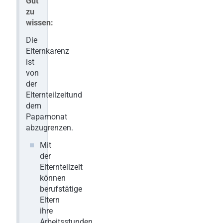
Gut
zu
wissen:
Die
Elternkarenz
ist
von
der
Elternteilzeitund
dem
Papamonat
abzugrenzen.
Mit
der
Elternteilzeit
können
berufstätige
Eltern
ihre
Arbeitsstunden