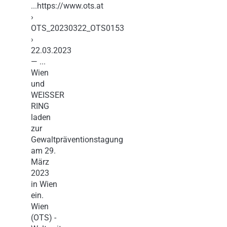
...https://www.ots.at
›
OTS_20230322_OTS0153
›
22.03.2023
— ...
Wien
und
WEISSER
RING
laden
zur
Gewaltpräventionstagung
am 29.
März
2023
in Wien
ein.
Wien
(OTS) -