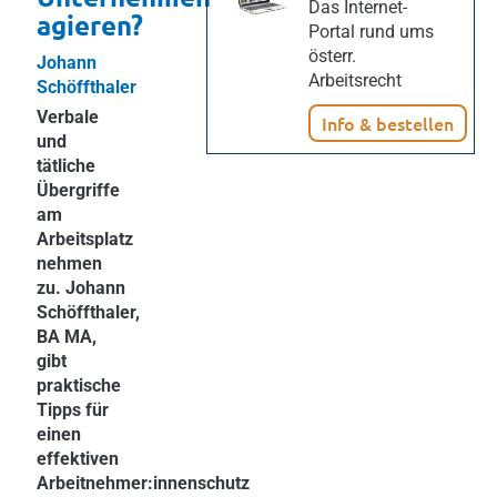
Das Internet-
agieren?
Portal rund ums
österr.
Johann
Arbeitsrecht
Schöffthaler
Verbale
Info & bestellen
und
tätliche
Übergriffe
am
Arbeitsplatz
nehmen
zu. Johann
Schöffthaler,
BA MA,
gibt
praktische
Tipps für
einen
effektiven
Arbeitnehmer:innenschutz