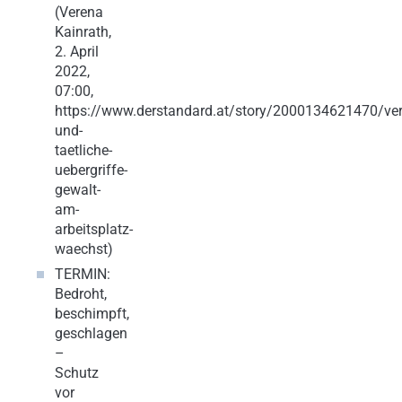
(Verena
Kainrath,
2. April
2022,
07:00,
https://www.derstandard.at/story/2000134621470/ver
und-
taetliche-
uebergriffe-
gewalt-
am-
arbeitsplatz-
waechst)
TERMIN:
Bedroht,
beschimpft,
geschlagen
–
Schutz
vor