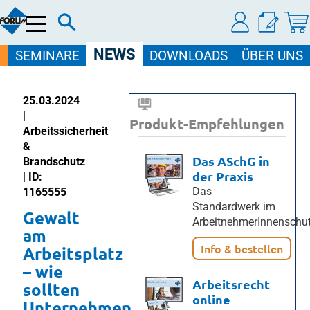
Menü
NEWS
SEMINARE
DOWNLOADS
ÜBER UNS
25.03.2024
|
Produkt-Empfehlungen
Arbeitssicherheit
&
Das ASchG in
Brandschutz
der Praxis
| ID:
Das
1165555
Standardwerk im
Gewalt
ArbeitnehmerInnenschut
am
Info & bestellen
Arbeitsplatz
– wie
Arbeitsrecht
sollten
online
Unternehmen