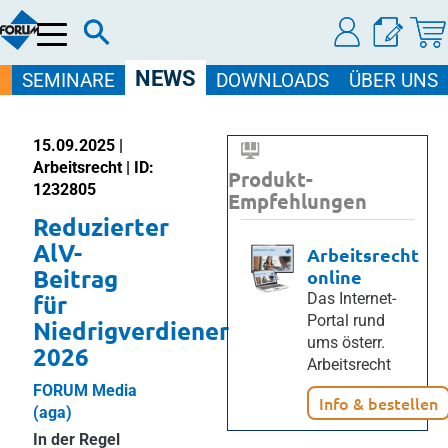
Menü
NEWS
SEMINARE
DOWNLOADS
ÜBER UNS
15.09.2025 |
Arbeitsrecht | ID:
Produkt-
1232805
Empfehlungen
Reduzierter
AlV-
Arbeitsrecht
Beitrag
online
für
Das Internet-
Portal rund
Niedrigverdiener
ums österr.
2026
Arbeitsrecht
FORUM Media
Info & bestellen
(aga)
In der Regel