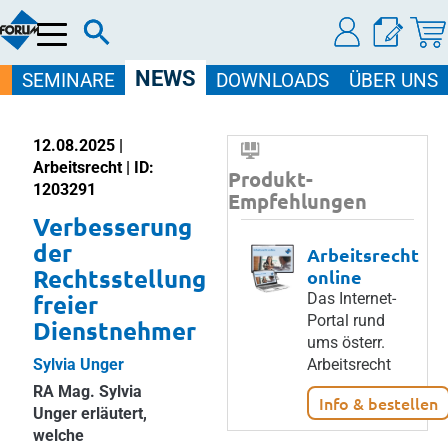
Menü
NEWS
SEMINARE
DOWNLOADS
ÜBER UNS
12.08.2025 |
Arbeitsrecht | ID:
Produkt-
1203291
Empfehlungen
Verbesserung
der
Arbeitsrecht
Rechtsstellung
online
freier
Das Internet-
Portal rund
Dienstnehmer
ums österr.
Sylvia Unger
Arbeitsrecht
RA Mag. Sylvia
Info & bestellen
Unger erläutert,
welche