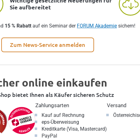
Wichtige gesetzliche Neuerungen für
Sie aufbereitet
nd
15 % Rabatt
auf ein Seminar der
FORUM Akademie
sichern!
Zum News-Service anmelden
cher online einkaufen
hop bietet Ihnen als Käufer sicheren Schutz
Zahlungsarten
Versand
Kauf auf Rechnung
Österreichi
eps-Überweisung
Kreditkarte (Visa, Mastercard)
PayPal