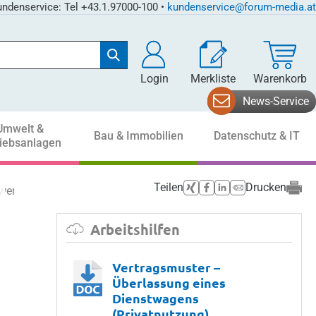
ndenservice: Tel +43.1.97000-100 •
kundenservice@forum-media.at
Login
Merkliste
Warenkorb
News-Service
Umwelt &
Bau & Immobilien
Datenschutz & IT
riebsanlagen
Teilen
Drucken
 werden
Arbeitshilfen
Vertragsmuster –
Überlassung eines
Dienstwagens
(Privatnutzung)