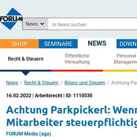
News
In News suchen
In Downloads suchen
NEWS
SHOP
SEMINARE
DOWN
Im Shop suchen
Öffentliche
Personal
In Seminaren suchen
Recht & Steuern
Verwaltung
Managem
News
Recht & Steuern
Bilanz und Steuern
Achtung Par
16.02.2022 | Arbeitsrecht | ID: 1110530
Achtung Parkpickerl: Wen
Mitarbeiter steuerpflicht
FORUM Media (aga)