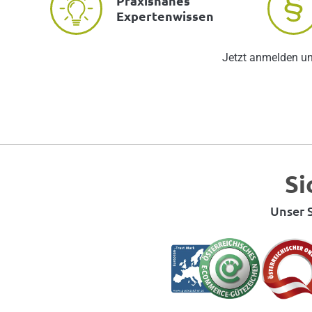
Praxisnahes
Expertenwissen
Jetzt anmelden u
Si
Unser S