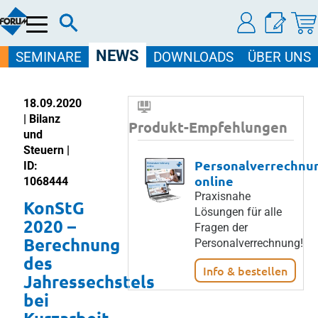
Menü
NEWS
SEMINARE
DOWNLOADS
ÜBER UNS
18.09.2020
| Bilanz
Produkt-Empfehlungen
und
Steuern |
Personalverrechnu
ID:
online
1068444
Praxisnahe
KonStG
Lösungen für alle
2020 –
Fragen der
Berechnung
Personalverrechnung!
des
Info & bestellen
Jahressechstels
bei