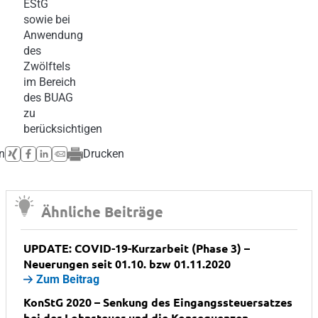
EStG
sowie bei
Anwendung
des
Zwölftels
im Bereich
des BUAG
zu
berücksichtigen
n
Drucken
Ähnliche Beiträge
UPDATE: COVID-19-Kurzarbeit (Phase 3) –
Neuerungen seit 01.10. bzw 01.11.2020
Zum Beitrag
KonStG 2020 – Senkung des Eingangssteuersatzes
bei der Lohnsteuer und die Konsequenzen