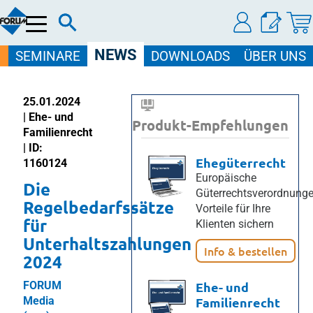
Menü
NEWS
SEMINARE
DOWNLOADS
ÜBER UNS
25.01.2024
| Ehe- und
Produkt-Empfehlungen
Familienrecht
| ID:
Ehegüterrecht
1160124
Europäische
Die
Güterrechtsverordnunge
Regelbedarfssätze
Vorteile für Ihre
für
Klienten sichern
Unterhaltszahlungen
Info & bestellen
2024
FORUM
Ehe- und
Media
Familienrecht