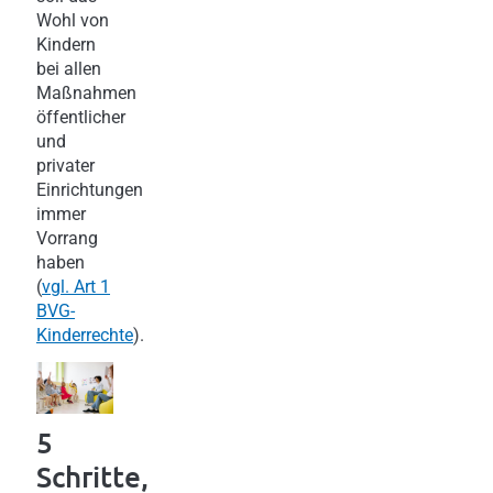
Wohl von
Kindern
bei allen
Maßnahmen
öffentlicher
und
privater
Einrichtungen
immer
Vorrang
haben
(
vgl. Art 1
BVG-
Kinderrechte
).
5
Schritte,