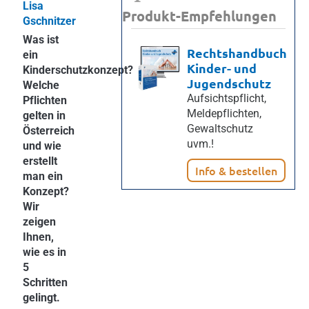
Lisa
Produkt-Empfehlungen
Gschnitzer
Was ist
Rechtshandbuch
ein
Kinder- und
Kinderschutzkonzept?
Jugendschutz
Welche
Aufsichtspflicht,
Pflichten
Meldepflichten,
gelten in
Gewaltschutz
Österreich
uvm.!
und wie
erstellt
Info & bestellen
man ein
Konzept?
Wir
zeigen
Ihnen,
wie es in
5
Schritten
gelingt.