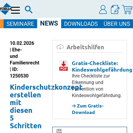
Menü
NEWS
SEMINARE
DOWNLOADS
ÜBER UNS
10.02.2026
Arbeitshilfen
| Ehe-
und
Gratis-Checkliste:
Familienrecht
Kindeswohlgefährdung
| ID:
1250530
Ihre Checkliste zur
Erkennung und
Kinderschutzkonzept
Prävention von
erstellen
Kindeswohlgefährdung.
mit
Zum Gratis-
diesen
Download
5
Schritten