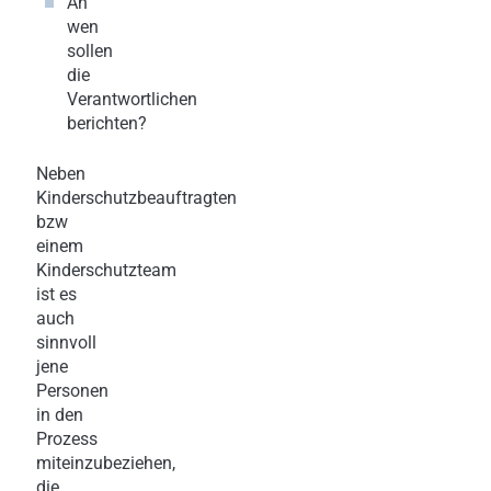
An
wen
sollen
die
Verantwortlichen
berichten?
Neben
Kinderschutzbeauftragten
bzw
einem
Kinderschutzteam
ist es
auch
sinnvoll
jene
Personen
in den
Prozess
miteinzubeziehen,
die