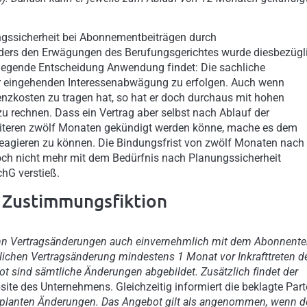
ngssicherheit bei Abonnementbeiträgen durch
ders den Erwägungen des Berufungsgerichtes wurde diesbezügl
liegende Entscheidung Anwendung findet: Die sachliche
er eingehenden Interessenabwägung zu erfolgen. Auch wenn
enzkosten zu tragen hat, so hat er doch durchaus mit hohen
zu rechnen. Dass ein Vertrag aber selbst nach Ablauf der
weiteren zwölf Monaten gekündigt werden könne, mache es dem
reagieren zu können. Die Bindungsfrist von zwölf Monaten nach
doch nicht mehr mit dem Bedürfnis nach Planungssicherheit
chG verstieß.
 Zustimmungsfiktion
nn Vertragsänderungen auch einvernehmlich mit dem Abonnent
lichen Vertragsänderung mindestens 1 Monat vor Inkrafttreten d
t sind sämtliche Änderungen abgebildet. Zusätzlich findet der
ite des Unternehmens. Gleichzeitig informiert die beklagte Part
geplanten Änderungen. Das Angebot gilt als angenommen, wenn d