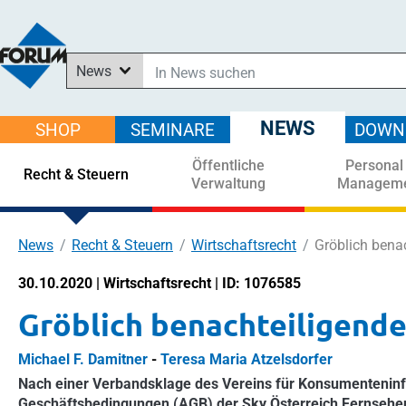
News
In News suchen
In Downloads suchen
NEWS
SHOP
SEMINARE
DOWN
Im Shop suchen
Öffentliche
Personal
In Seminaren suchen
Recht & Steuern
Verwaltung
Managem
News
Recht & Steuern
Wirtschaftsrecht
Gröblich bena
30.10.2020 | Wirtschaftsrecht | ID: 1076585
Gröblich benachteiligend
Michael F. Damitner
-
Teresa Maria Atzelsdorfer
Nach einer Verbandsklage des Vereins für Konsumenteninfo
Geschäftsbedingungen (AGB) der Sky Österreich Fernsehe