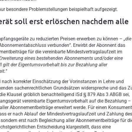
ur besondere Problemstellungen beispielhaft aufgezeigt.
ät soll erst erlöschen nachdem alle
Empfangsgeräte zu reduzierten Preisen erwerben zu können –
„die
m Abonnementabschluss verbunden“
. Erwirbt der Abonnent das
mentbeiträge für die vereinbarte Mindestvertragslaufzeit im
 Erweiterung eines bestehenden Abonnements und/oder eine
 gilt der Eigentumsvorbehalt bis zur Bezahlung aller
it.“
 nach korrekter Einschätzung der Vorinstanzen in Lehre und
ingenden sachenrechtlichen Grundsätzen widerspreche und das Z
die Klausel gröblich benachteiligend iSd § 879 Abs 3 ABGB sei,
mpfangsgerät vereinbarte Eigentumsvorbehalt auf die Bezahlung –
ller Abonnementbeiträge erweitert werde. Für einen Konsumen
ass er nach Ablauf der Mindestvertragslaufzeit und Zahlung de
sondern erst nach Begleichung aller Abonnementbeiträge für di
chstgerichtlichen Entscheidung klargestellt, dass eine