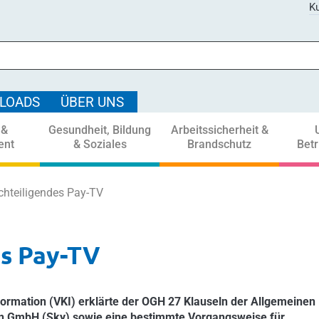
Ku
LOADS
ÜBER UNS
 &
Gesundheit, Bildung
Arbeitssicherheit &
ent
& Soziales
Brandschutz
Bet
chteiligendes Pay-TV
es Pay-TV
rmation (VKI) erklärte der OGH 27 Klauseln der Allgemeinen
n GmbH (Sky) sowie eine bestimmte Vorgangsweise für