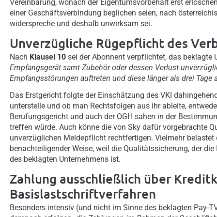
Vereinbarung, wonach der Eigentumsvorbehalt erst erlöschen 
einer Geschäftsverbindung beglichen seien, nach österreichi
widerspreche und deshalb unwirksam sei.
Unverzügliche Rügepflicht des Verb
Nach
Klausel 10
sei der Abonnent verpflichtet, das beklagt
Empfangsgerät samt Zubehör oder dessen Verlust unverzüglich z
Empfangsstörungen auftreten und diese länger als drei Tage 
Das Erstgericht folgte der Einschätzung des VKI dahingehen
unterstelle und ob man Rechtsfolgen aus ihr ableite, entwede
Berufungsgericht und auch der OGH sahen in der Bestimmung 
treffen würde. Auch könne die von Sky dafür vorgebrachte Qu
unverzüglichen Meldepflicht rechtfertigen. Vielmehr belastet 
benachteiligender Weise, weil die Qualitätssicherung, der die
des beklagten Unternehmens ist.
Zahlung ausschließlich über Kreditk
Basislastschriftverfahren
Besonders intensiv (und nicht im Sinne des beklagten Pay-TV