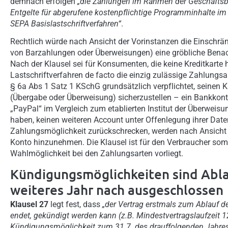
demnach erfolgen
„die Zahlungen im Rahmen der Geschäftsb
Entgelte für abgerufene kostenpflichtige Programminhalte im
SEPA Basislastschriftverfahren“
.
Rechtlich würde nach Ansicht der Vorinstanzen die Einschrä
von Barzahlungen oder Überweisungen) eine gröbliche Benac
Nach der Klausel sei für Konsumenten, die keine Kreditkarte
Lastschriftverfahren de facto die einzig zulässige Zahlungs
§ 6a Abs 1 Satz 1 KSchG grundsätzlich verpflichtet, seine
(Übergabe oder Überweisung) sicherzustellen – ein Bankkont
„PayPal“ im Vergleich zum etablierten Institut der Überweisu
haben, keinen weiteren Account unter Offenlegung ihrer Date
Zahlungsmöglichkeit zurückschrecken, werden nach Ansicht
Konto hinzunehmen. Die Klausel ist für den Verbraucher somi
Wahlmöglichkeit bei den Zahlungsarten vorliegt.
Kündigungsmöglichkeiten sind Abla
weiteres Jahr nach ausgeschlossen
Klausel 27
legt fest, dass
„der Vertrag erstmals zum Ablauf d
endet, gekündigt werden kann (z.B. Mindestvertragslaufzeit 
Kündigungsmöglichkeit zum 31.7. des drauffolgenden Jahres