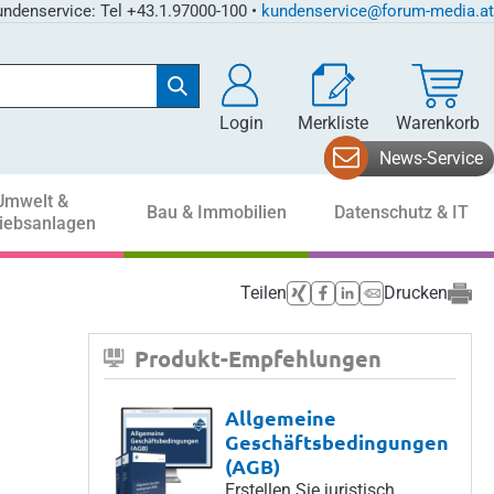
ndenservice: Tel +43.1.97000-100 •
kundenservice@forum-media.at
Login
Merkliste
Warenkorb
News-Service
Umwelt &
Bau & Immobilien
Datenschutz & IT
riebsanlagen
Teilen
Drucken
Produkt-Empfehlungen
Allgemeine
Geschäftsbedingungen
(AGB)
Erstellen Sie juristisch