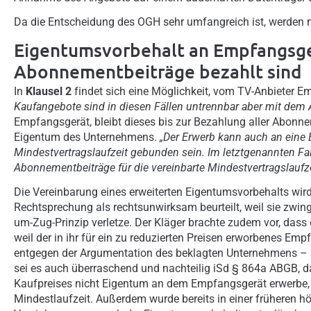
Da die Entscheidung des OGH sehr umfangreich ist, werden n
Eigentumsvorbehalt an Empfangsger
Abonnementbeiträge bezahlt sind
In
Klausel 2
findet sich eine Möglichkeit, vom TV-Anbieter 
Kaufangebote sind in diesen Fällen untrennbar aber mit de
Empfangsgerät, bleibt dieses bis zur Bezahlung aller Abonne
Eigentum des Unternehmens.
„Der Erwerb kann auch an eine
Mindestvertragslaufzeit gebunden sein. Im letztgenannten Fall
Abonnementbeiträge für die vereinbarte Mindestvertragslaufze
Die Vereinbarung eines erweiterten Eigentumsvorbehalts wird
Rechtsprechung als rechtsunwirksam beurteilt, weil sie zw
um-Zug-Prinzip verletze. Der Kläger brachte zudem vor, dass 
weil der in ihr für ein zu reduzierten Preisen erworbenes E
entgegen der Argumentation des beklagten Unternehmens – a
sei es auch überraschend und nachteilig iSd § 864a ABGB, d
Kaufpreises nicht Eigentum an dem Empfangsgerät erwerbe, 
Mindestlaufzeit. Außerdem wurde bereits in einer früheren hö