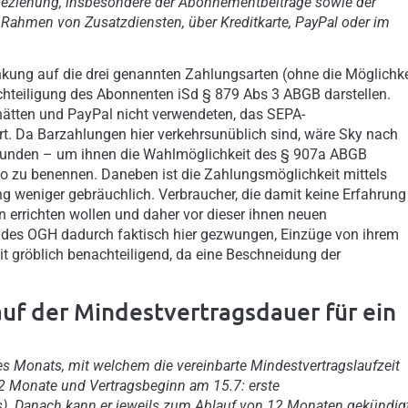
eziehung, insbesondere der Abonnementbeiträge sowie der
 Rahmen von Zusatzdiensten, über Kreditkarte, PayPal oder im
nkung auf die drei genannten Zahlungsarten (ohne die Möglichke
hteiligung des Abonnenten iSd § 879 Abs 3 ABGB darstellen.
 hätten und PayPal nicht verwendeten, das SEPA-
art. Da Barzahlungen hier verkehrsunüblich sind, wäre Sky nach
n Kunden – um ihnen die Wahlmöglichkeit des § 907a ABGB
o zu benennen. Daneben ist die Zahlungsmöglichkeit mittels
ng weniger gebräuchlich. Verbraucher, die damit keine Erfahrung
n errichten wollen und daher vor dieser ihnen neuen
 des OGH dadurch faktisch hier gezwungen, Einzüge von ihrem
t gröblich benachteiligend, da eine Beschneidung der
uf der Mindestvertragsdauer für ein
es Monats, mit welchem die vereinbarte Mindestvertragslaufzeit
12 Monate und Vertragsbeginn am 15.7: erste
). Danach kann er jeweils zum Ablauf von 12 Monaten gekündig