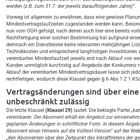
werden (z.B. zum 31.7. der jeweils darauffolgenden Jahre)“
.
Vorweg ist allgemein zu erwähnen, dass eine gewisse Planu
Mindestvertragslaufzeiten zugestanden werden kann. Beson
nun vom OGH gefolgt, nach denen auch hier eine bereits vor
Rechtfertigung einer solchen Bestimmung hat aufgrund ein
demnach ein Dienstleister keine relevanten mehrjährigen Liz
Technikkosten und entsprechend langfristigen Investitionen 
vereinbarten Mindestlaufzeit jeweils erst nach Ablauf von 
Kunden unmöglich kurzfristig auf Angebote der Konkurrenz 
Ablauf der vereinbarten Mindestvertragsdauer lasse sich je
rechtfertigen, wodurch diese Klausel gegen § 6 Abs 1 Z 1 KS
Vertragsänderungen sind über eine
unbeschränkt zulässig
Die letzte Klausel
(Klausel 29)
lautet: Die beklagte Partei
„ka
vereinbaren. Der Abonnent erhält ein Angebot zur einvernehm
geplanten Änderungen in schriftlicher Form. In diesem Angebo
Abonnent einen Hinweis auf die Volltext-Version“
auf der Webs
„den Abonnenten über den Zeitpunkt des Inkrafttretens der 