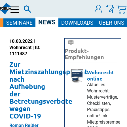
Menü
NEWS
SEMINARE
DOWNLOADS
ÜBER UNS
10.03.2022 |
Wohnrecht | ID:
Produkt-
1111487
Empfehlungen
Zur
Mietzinszahlungspflicht
Wohnrecht
nach
online
Aufhebung
Aktuelles
Wohnrecht:
der
Musterverträge,
Betretungsverbote
Checklisten,
wegen
Praxistipps
COVID-19
online! Inkl
Mietpreisbremse
Roman Reßler