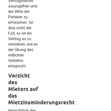
Vertragstextes
auszugehen und
der Wille der
Parteien zu
erforschen. Ist
dies nicht der
Fall, so ist ein
Vertrag so zu
verstehen, wie es
der Übung des
redlichen
Verkehrs
entspricht.
Verzicht
des
Mieters auf
das
Mietzinsminderungsrecht
Hinsichtlich des