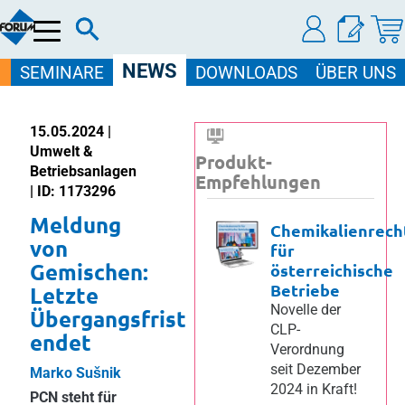
Menü
NEWS
SEMINARE
DOWNLOADS
ÜBER UNS
15.05.2024 |
Umwelt &
Produkt-
Betriebsanlagen
Empfehlungen
| ID: 1173296
Meldung
Chemikalienrech
von
für
Gemischen:
österreichische
Betriebe
Letzte
Novelle der
Übergangsfrist
CLP-
endet
Verordnung
seit Dezember
Marko Sušnik
2024 in Kraft!
PCN steht für