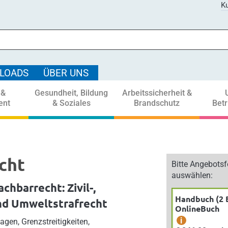
Ku
LOADS
ÜBER UNS
 &
Gesundheit, Bildung
Arbeitssicherheit &
ent
& Soziales
Brandschutz
Bet
cht
Bitte Angebots
auswählen:
chbarrecht: Zivil-,
Handbuch (2 
nd Umweltstrafrecht
OnlineBuch
i
agen, Grenzstreitigkeiten,