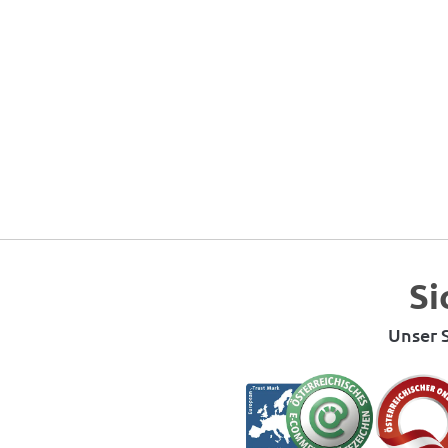
Si
Unser S