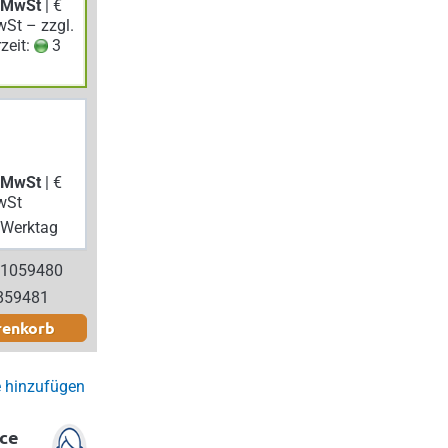
. MwSt
| €
wSt – zzgl.
rzeit:
3
. MwSt
| €
wSt
Werktag
 1059480
859481
renkorb
e hinzufügen
ce