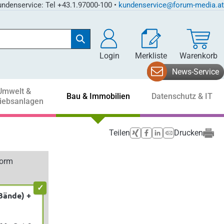
ndenservice: Tel +43.1.97000-100 •
kundenservice@forum-media.at
Login
Merkliste
Warenkorb
News-Service
Umwelt &
Bau & Immobilien
Datenschutz & IT
riebsanlagen
Teilen
Drucken
form
Bände) +