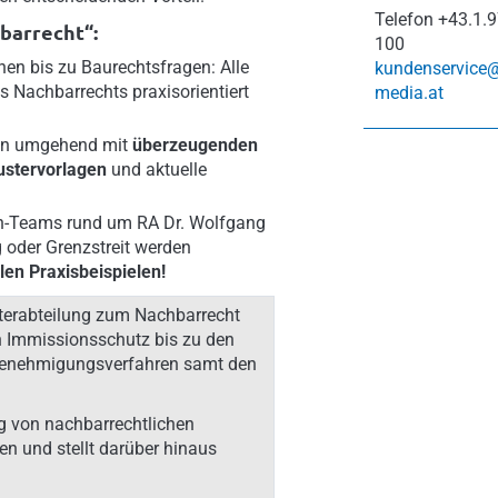
Telefon
+43.1.9
barrecht“:
100
n bis zu Baurechtsfragen: Alle
kundenservice
s Nachbarrechts praxisorientiert
media.at
gen umgehend mit
überzeugenden
ustervorlagen
und aktuelle
n-Teams rund um RA Dr. Wolfgang
oder Grenzstreit werden
elen Praxisbeispielen!
terabteilung zum Nachbarrecht
n Immissionsschutz bis zu den
ngenehmigungsverfahren samt den
ng von nachbarrechtlichen
n und stellt darüber hinaus