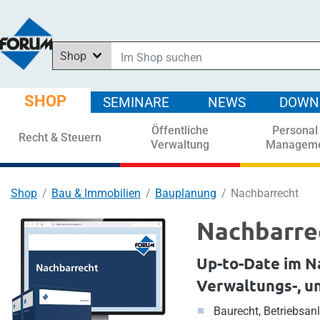
Shop
Im Shop suchen
In News suchen
SHOP
SEMINARE
NEWS
DOWN
In Downloads suchen
Öffentliche
Personal
In Seminaren suchen
Recht & Steuern
Verwaltung
Managem
Shop
Bau & Immobilien
Bauplanung
Nachbarrecht
Nachbarre
Up-to-Date im Na
Verwaltungs-, u
Baurecht, Betriebsanl