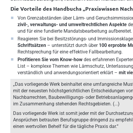
Die Vorteile des Handbuchs „Praxiswissen Nach
Von Grenzabständen über Lärm- und Geruchsimmissione
zivil-, verwaltungs- und umweltrechtlichen Aspekte
de
und für eine fundierte Mandatsbearbeitung aufbereitet.
Reagieren Sie bei Besitzstörungs- und Immissionskla
Schriftsätzen
– unterstützt durch über
100 erprobte M
Rechtsprechung für eine effektive Fallbearbeitung.
Profitieren Sie vom Know-how
des erfahrenen Experte
List – komplexe Themen wie Lärmschutz, Unterlassung 
verständlich und anwendungsorientiert erklärt –
mit vi
„Das vorliegende Werk beinhaltet eine umfangreiche Mus
mit der neuesten höchstgerichtlichen Entscheidungen vo
Nachbarrechten, Baubewilligungs- oder Betriebsanlage
im Zusammenhang stehenden Rechtsgebieten. (...)
Das vorliegende Werk ist somit jeder mit der Durchsetzu
Ansprüchen betrauten Berufsgruppe dringend zu empfehle
einen wertvollen Behelf für die tägliche Praxis dar.“