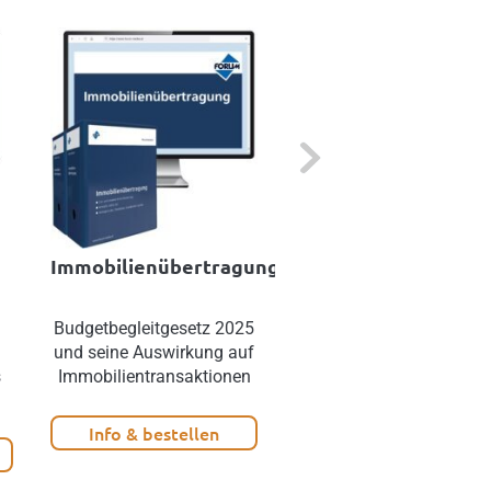
Next
Immobilienübertragung
Mustersammlung
Wohnrecht
Budgetbegleitgesetz 2025
Wohnrecht Österreich:
und seine Auswirkung auf
Rechtssichere Verträge
s
Immobilientransaktionen
zum Miet- und
Wohnungseigentumsrech
Info & bestellen
Info & bestellen