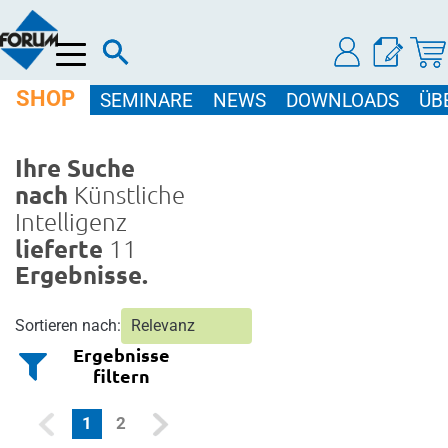
Menü
SHOP
SEMINARE
NEWS
DOWNLOADS
ÜB
Ihre Suche
nach
Künstliche
Intelligenz
lieferte
11
Ergebnisse.
Sortieren nach:
Ergebnisse
filtern
(current)
1
2