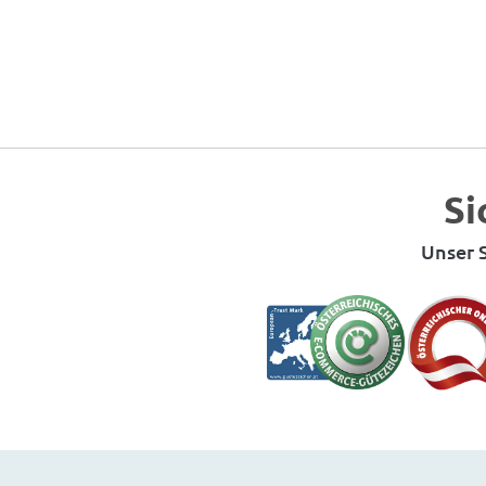
Si
Unser S