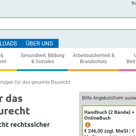
Ku
LOADS
ÜBER UNS
 &
Gesundheit, Bildung
Arbeitssicherheit &
ent
& Soziales
Brandschutz
Bet
rlagen für das gesamte Baurecht
r das
Bitte Angebotsform ausw
urecht
Handbuch (2 Bände) +
OnlineBuch
cht rechtssicher
i
€ 246,00 zzgl. MwSt
| € 270,60 inkl.