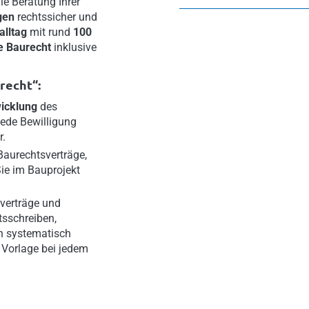
ie Beratung Ihrer
gen
rechtssicher und
alltag
mit rund
100
e Baurecht
inklusive
recht“:
wicklung
des
jede Bewilligung
r.
Baurechtsverträge,
Sie im Bauprojekt
verträge und
tsschreiben,
n systematisch
 Vorlage bei jedem