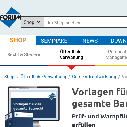
Shop
Im Shop suchen
In News suchen
SHOP
SEMINARE
NEWS
DOWN
In Downloads suchen
Öffentliche
Personal
In Seminaren suchen
Recht & Steuern
Verwaltung
Managem
Shop
Öffentliche Verwaltung
Gemeindeentwicklung
Vo
Vorlagen fü
gesamte Ba
Prüf- und Warnpfli
erfüllen