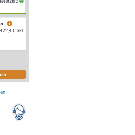
Lieferzeit:
bo
i
orb
gen