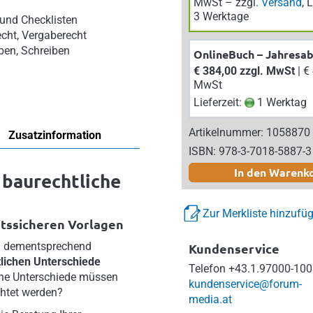
MwSt – zzgl.
Versand
, 
3 Werktage
und Checklisten
echt, Vergaberecht
ben, Schreiben
OnlineBuch – Jahresa
€ 384,00 zzgl. MwSt
| € 422,40 inkl.
MwSt
Lieferzeit:
1 Werktag
Artikelnummer: 1058870
Zusatzinformation
ISBN: 978-3-7018-5887-3
In den Warenk
 baurechtliche
Zur Merkliste hinzufü
htssicheren Vorlagen
nd dementsprechend
Kundenservice
lichen Unterschiede
Telefon
+43.1.97000-100
che Unterschiede müssen
kundenservice@forum-
htet werden?
media.at