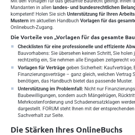
Mit den Vorlagen für das gesamte Baurecht gelingt Ihnen d
Mandanten in allen
landes- und bundesrechtlichen Belan
kompetent! Holen Sie sich
Unterstützung für Ihren Arbeits
Mustern
im aktuellen Handbuch
Vorlagen für das gesamt
Onlinebuch-Zugang.
Die Vorteile von „Vorlagen für das gesamte Bau
Checklisten für eine professionelle und effiziente Ab
Bauvorhabens: Sie übersehen keinen Schritt, Sie holen 
rechtzeitig ein, Sie nehmen alle Eingaben zeitgerecht vo
Vorlagen für Verträge
geben Sicherheit: Kaufverträge, 
Finanzierungsverträge – ganz gleich, welchen Vertrag 
benötigen, das Handbuch bietet das passende Muster.
Unterstützung im Problemfall:
Nicht nur Finanzierungs
Baubewilligungen, sondern auch Mängelrügen, Rücktrit
Mehrkostenforderung und Schadenersatzklagen werde
dargestellt. FORUM steht Ihnen mit der entsprechenden
Sachverhalt zur Seite.
Die Stärken Ihres OnlineBuchs