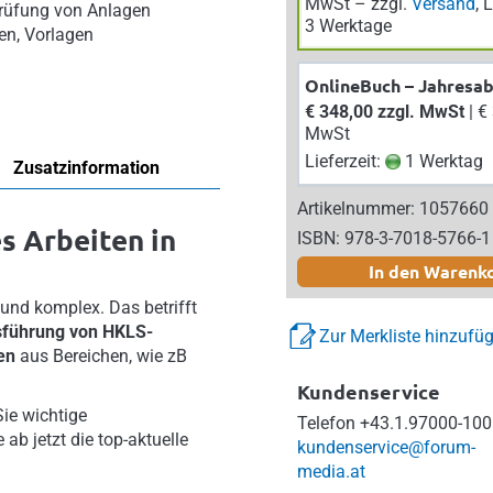
MwSt – zzgl.
Versand
, 
prüfung von Anlagen
3 Werktage
en, Vorlagen
OnlineBuch – Jahresa
€ 348,00 zzgl. MwSt
| € 382,80 inkl.
MwSt
Lieferzeit:
1 Werktag
Zusatzinformation
Artikelnummer: 1057660
s Arbeiten in
ISBN: 978-3-7018-5766-1
In den Warenk
und komplex. Das betrifft
sführung von HKLS-
Zur Merkliste hinzufü
ten
aus Bereichen, wie zB
Kundenservice
ie wichtige
Telefon
+43.1.97000-100
e ab jetzt die top-aktuelle
kundenservice@forum-
media.at