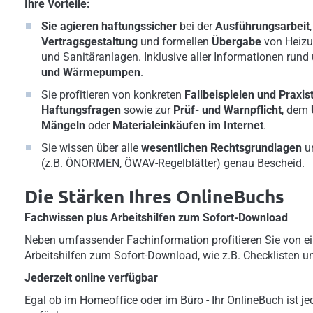
Ihre Vorteile:
Sie agieren haftungssicher
bei der
Ausführungsarbeit
Vertragsgestaltung
und formellen
Übergabe
von Heizun
und Sanitäranlagen. Inklusive aller Informationen run
und Wärmepumpen
.
Sie profitieren von konkreten
Fallbeispielen und Praxis
Haftungsfragen
sowie zur
Prüf- und Warnpflicht
, dem
Mängeln
oder
Materialeinkäufen im Internet
.
Sie wissen über alle
wesentlichen Rechtsgrundlagen
u
(z.B. ÖNORMEN, ÖWAV-Regelblätter) genau Bescheid.
Die Stärken Ihres OnlineBuchs
Fachwissen plus Arbeitshilfen zum Sofort-Download
Neben umfassender Fachinformation profitieren Sie von ei
Arbeitshilfen zum Sofort-Download, wie z.B. Checklisten u
Jederzeit online verfügbar
Egal ob im Homeoffice oder im Büro - Ihr OnlineBuch ist jed