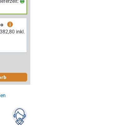
Lieferzeit:
bo
i
orb
gen