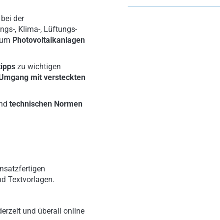
, bei der
gs-, Klima-, Lüftungs-
d um
Photovoltaikanlagen
tipps
zu wichtigen
Umgang mit versteckten
nd
technischen Normen
nsatzfertigen
nd Textvorlagen.
erzeit und überall online