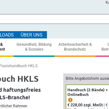
Ku
LOADS
ÜBER UNS
 &
Gesundheit, Bildung
Arbeitssicherheit &
ent
& Soziales
Brandschutz
Bet
Praxishandbuch HKLS
buch HKLS
Bitte Angebotsform ausw
d haftungsfreies
Handbuch (2 Bände) +
OnlineBuch
KLS-Branche!
i
€ 228,00 zzgl. MwSt
| € 250,80 inkl.
htlicher Rahmen