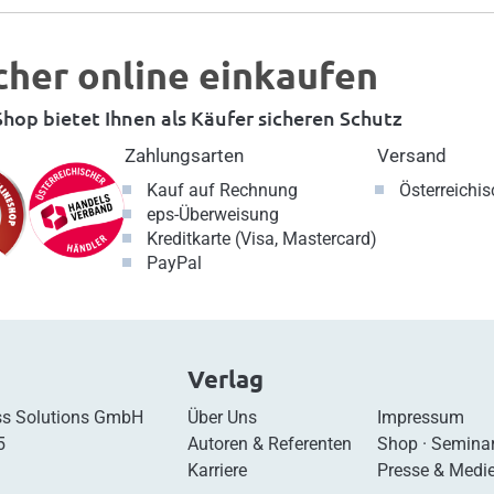
cher online einkaufen
hop bietet Ihnen als Käufer sicheren Schutz
Zahlungsarten
Versand
Kauf auf Rechnung
Österreichi
eps-Überweisung
Kreditkarte (Visa, Mastercard)
PayPal
Verlag
s Solutions GmbH
Über Uns
Impressum
5
Autoren & Referenten
Shop
·
Semina
Karriere
Presse & Medi