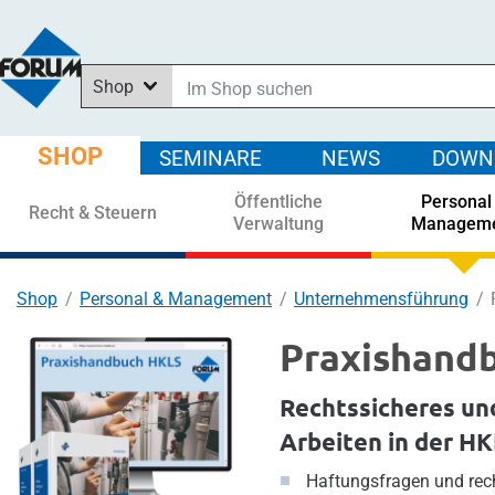
Shop
Im Shop suchen
In News suchen
SHOP
SEMINARE
NEWS
DOWN
In Downloads suchen
Öffentliche
Personal
In Seminaren suchen
Recht & Steuern
Verwaltung
Managem
Shop
Personal & Management
Unternehmensführung
Praxishand
Rechtssicheres un
Arbeiten in der H
Haftungsfragen und rec