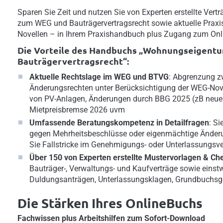
Sparen Sie Zeit und nutzen Sie von Experten erstellte Ver
zum WEG und Bauträgervertragsrecht sowie aktuelle Praxis
Novellen – in Ihrem Praxishandbuch plus Zugang zum On
Die Vorteile des Handbuchs „
Wohnungseigentu
Bauträgervertragsrecht“
:
Aktuelle Rechtslage im WEG und BTVG
: Abgrenzung z
Änderungsrechten unter Berücksichtigung der WEG-Nove
von PV-Anlagen, Änderungen durch BBG 2025 (zB neu
Mietpreisbremse 2026 uvm
Umfassende Beratungskompetenz in Detailfragen
: S
gegen Mehrheitsbeschlüsse oder eigenmächtige Änder
Sie Fallstricke im Genehmigungs- oder Unterlassungsv
Über 150 von Experten erstellte Mustervorlagen & Che
Bauträger-, Verwaltungs- und Kaufverträge sowie einst
Duldungsanträgen, Unterlassungsklagen, Grundbuchs
Die Stärken Ihres OnlineBuchs
Fachwissen plus Arbeitshilfen zum Sofort-Download