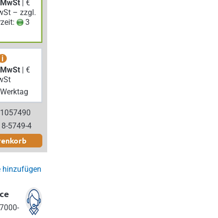
. MwSt
| €
wSt – zzgl.
rzeit:
3
i
. MwSt
| €
wSt
Werktag
 1057490
18-5749-4
renkorb
e hinzufügen
ce
7000-