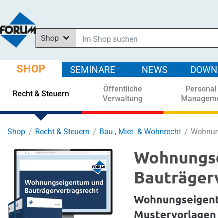
Shop
Im Shop suchen
In News suchen
SHOP
SEMINARE
NEWS
DOWN
In Downloads suchen
Öffentliche
Personal
In Seminaren suchen
Recht & Steuern
Verwaltung
Managem
Shop
Recht & Steuern
Bau-, Miet- & Wohnrecht
Wohnung
Wohnungs
Bauträger
Wohnungseigent
Mustervorlagen