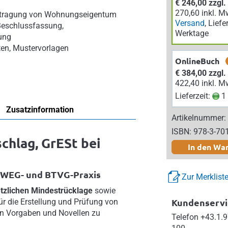
€ 246,00 zzgl
270,60 inkl. M
rtragung von Wohnungseigentum
Versand
, Liefe
Beschlussfassung,
Werktage
ung
sten, Mustervorlagen
OnlineBuch
€ 384,00 zzgl
422,40 inkl. M
Lieferzeit:
1 
Zusatzinformation
Artikelnummer:
ISBN: 978-3-70
hlag, GrESt bei
In den Wa
 WEG- und BTVG-Praxis
Zur Merklist
tzlichen Mindestrücklage
sowie
Kundenservi
Für die Erstellung und Prüfung von
en Vorgaben und Novellen zu
Telefon
+43.1.9