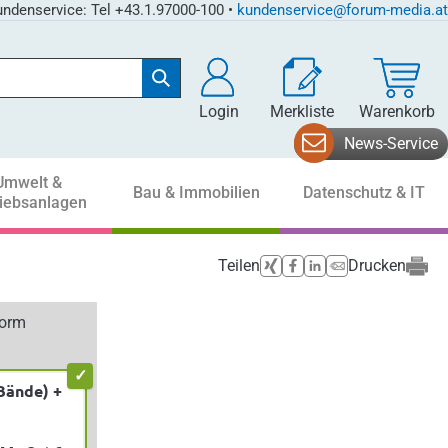
ndenservice: Tel +43.1.97000-100 •
kundenservice@forum-media.at
Login
Merkliste
Warenkorb
News-Service
Umwelt &
Bau & Immobilien
Datenschutz & IT
riebsanlagen
Teilen
Drucken
form
Bände) +