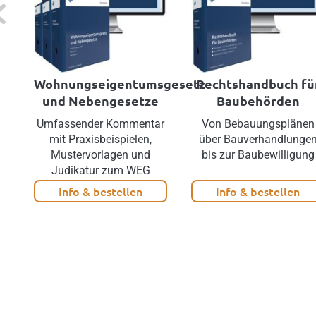
evious
Wohnungseigentumsgesetz
Rechtshandbuch fü
und Nebengesetze
Baubehörden
Umfassender Kommentar
Von Bebauungsplänen
mit Praxisbeispielen,
über Bauverhandlunge
Mustervorlagen und
bis zur Baubewilligung
Judikatur zum WEG
Info & bestellen
Info & bestellen