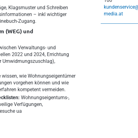
100
kundenservice
träge, Klagsmuster und Schreiben
media.at
informationen – inkl wichtiger
linebuch-Zugang.
m (WEG) und
wischen Verwaltungs- und
llen 2022 und 2024, Errichtung
er Umwidmungszuschlag),
ie wissen, wie Wohnungseigentümer
ungen vorgehen können und wie
erfahren kompetent vermeiden.
cklisten:
Wohnungseigentums-,
weilige Verfügungen,
gesuche ua