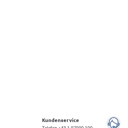
Nachbarrecht
Baurecht in
Österreich
Up-to-Date im
Beraten Sie effizient in
Nachbarrecht: Zivil-,
baurechtlichen Mandaten
Verwaltungs-, und
t!
Umweltstrafrecht
Info & bestellen
Info & bestellen
Kundenservice