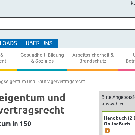
Ku
LOADS
ÜBER UNS
 &
Gesundheit, Bildung
Arbeitssicherheit &
ent
& Soziales
Brandschutz
Bet
seigentum und Bauträgervertragsrecht
eigentum und
Bitte Angebots
auswählen:
vertragsrecht
Handbuch (2 
um in 150
OnlineBuch
i