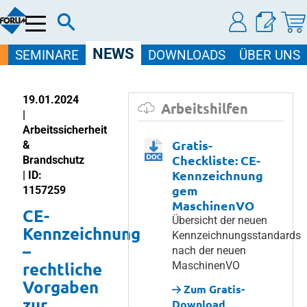
Menü
NEWS
SEMINARE
DOWNLOADS
ÜBER UNS
19.01.2024
Arbeitshilfen
|
Arbeitssicherheit
Gratis-
&
Checkliste: CE-
Brandschutz
Kennzeichnung
| ID:
gem
1157259
MaschinenVO
CE-
Übersicht der neuen
Kennzeichnung
Kennzeichnungsstandards
–
nach der neuen
rechtliche
MaschinenVO
Vorgaben
Zum Gratis-
zur
Download