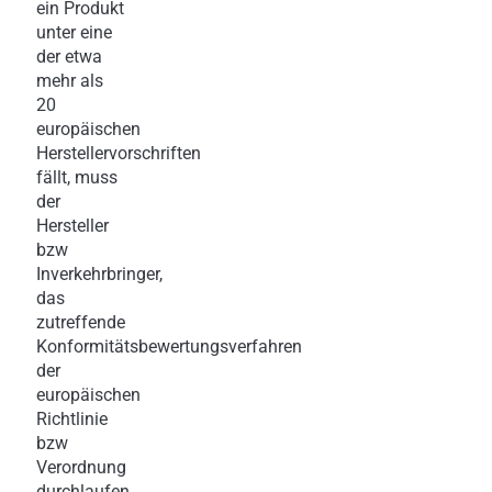
ein Produkt
unter eine
der etwa
mehr als
20
europäischen
Herstellervorschriften
fällt, muss
der
Hersteller
bzw
Inverkehrbringer,
das
zutreffende
Konformitätsbewertungsverfahren
der
europäischen
Richtlinie
bzw
Verordnung
durchlaufen