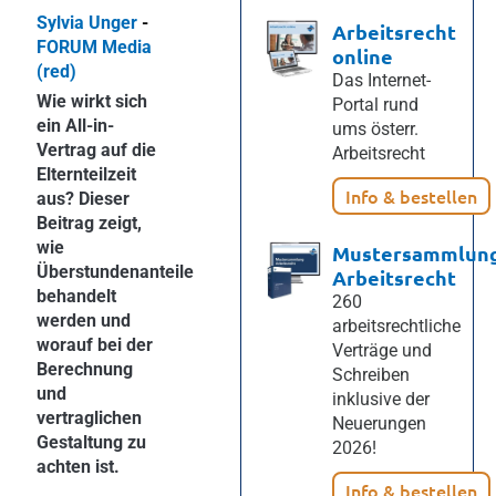
Sylvia Unger
-
Arbeitsrecht
FORUM Media
online
(red)
Das Internet-
Wie wirkt sich
Portal rund
ein All-in-
ums österr.
Vertrag auf die
Arbeitsrecht
Elternteilzeit
Info & bestellen
aus? Dieser
Beitrag zeigt,
wie
Mustersammlun
Überstundenanteile
Arbeitsrecht
behandelt
260
werden und
arbeitsrechtliche
worauf bei der
Verträge und
Berechnung
Schreiben
und
inklusive der
vertraglichen
Neuerungen
Gestaltung zu
2026!
achten ist.
Info & bestellen