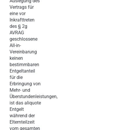
Auslegung des
Vertrags für
eine vor
Inkrafttreten
des § 2g
AVRAG
geschlossene
All-in-
Vereinbarung
keinen
bestimmbaren
Entgeltanteil
für die
Erbringung von
Mehr- und
Überstundenleistungen,
ist das aliquote
Entgelt
während der
Elternteilzeit
vom gesamten