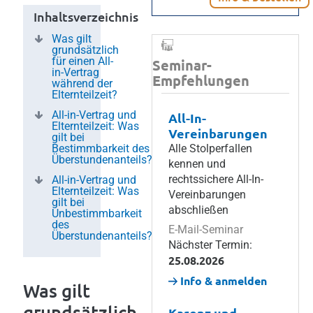
Inhaltsverzeichnis
Was gilt
grundsätzlich
für einen All-
Seminar-
in-Vertrag
Empfehlungen
während der
Elternteilzeit?
All-in-Vertrag und
All-In-
Elternteilzeit: Was
Vereinbarungen
gilt bei
Bestimmbarkeit des
Alle Stolperfallen
Überstundenanteils?
kennen und
rechtssichere All-In-
All-in-Vertrag und
Elternteilzeit: Was
Vereinbarungen
gilt bei
abschließen
Unbestimmbarkeit
des
E-Mail-Seminar
Überstundenanteils?
Nächster Termin:
25.08.2026
Info & anmelden
Was gilt
grundsätzlich
Karenz und