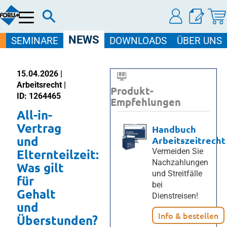
Menü
NEWS
SEMINARE
DOWNLOADS
ÜBER UNS
15.04.2026 |
Arbeitsrecht |
Produkt-
ID: 1264465
Empfehlungen
All-in-
Vertrag
Handbuch
und
Arbeitszeitrecht
Elternteilzeit:
Vermeiden Sie
Nachzahlungen
Was gilt
und Streitfälle
für
bei
Gehalt
Dienstreisen!
und
Info & bestellen
Überstunden?