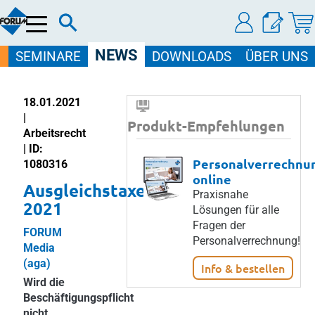
Menü
NEWS
SEMINARE
DOWNLOADS
ÜBER UNS
18.01.2021
|
Produkt-Empfehlungen
Arbeitsrecht
| ID:
Personalverrechnu
1080316
online
Ausgleichstaxe
Praxisnahe
2021
Lösungen für alle
Fragen der
FORUM
Personalverrechnung!
Media
(aga)
Info & bestellen
Wird die
Beschäftigungspflicht
nicht