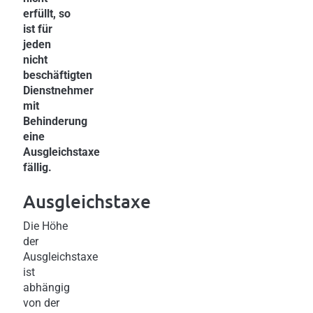
erfüllt, so
ist für
jeden
nicht
beschäftigten
Dienstnehmer
mit
Behinderung
eine
Ausgleichstaxe
fällig.
Ausgleichstaxe
Die Höhe
der
Ausgleichstaxe
ist
abhängig
von der