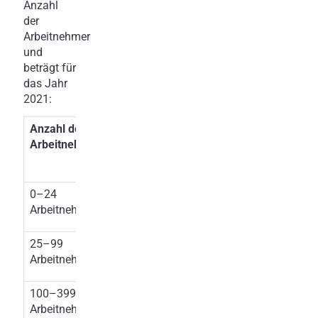
Anzahl
der
Arbeitnehmer
und
beträgt für
das Jahr
2021:
Anzahl der
Monatliche
Arbeitnehmer
Ausgleichstaxe
2021
0–24
keine
Arbeitnehmer
25–99
EUR
271,00
Arbeitnehmer
100–399
EUR
381,00
Arbeitnehmer