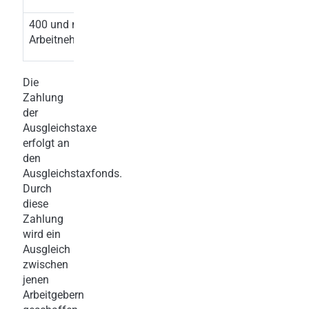
400 und mehr
EUR
404,00
Arbeitnehmer
Die
Zahlung
der
Ausgleichstaxe
erfolgt an
den
Ausgleichstaxfonds.
Durch
diese
Zahlung
wird ein
Ausgleich
zwischen
jenen
Arbeitgebern