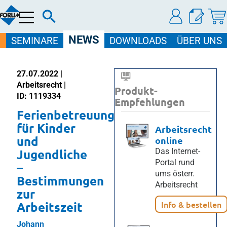
Menü
NEWS
SEMINARE
DOWNLOADS
ÜBER UNS
27.07.2022 |
Arbeitsrecht |
Produkt-
ID: 1119334
Empfehlungen
Ferienbetreuung
für Kinder
Arbeitsrecht
und
online
Jugendliche
Das Internet-
Portal rund
–
ums österr.
Bestimmungen
Arbeitsrecht
zur
Info & bestellen
Arbeitszeit
Johann