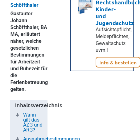
Rechtshandbuc
Schöffthaler
Kinder-
Gastautor
und
Johann
Jugendschutz
Schöffthaler, BA
Aufsichtspflicht,
MA, erläutert
Meldepflichten,
näher, welche
Gewaltschutz
gesetzlichen
uvm.!
Bestimmungen
für Arbeitzeit
Info & bestellen
und Ruhezeit für
die
Ferienbetreuung
gelten.
Inhaltsverzeichnis
Wann
gilt das
AZG und
ARG?
Ausnahmebestimmungen