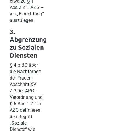
etwa zu § 1
Abs 2 Z 1 AZG –
als „Einrichtung“
auszulegen.
3.
Abgrenzung
zu Sozialen
Diensten
§ 4 b BG über
die Nachtarbeit
der Frauen,
Abschnitt XVI
Z 2 der ARG-
Verordnung und
§ 5 Abs 1 Z 1 a
AZG definieren
den Begriff
„Soziale
Dienste“ wie