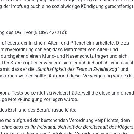
g der Impfung auch eine sozialwidrige Kündigung gerechtfertigt
ung des OGH vor (8 ObA 42/21s):
legers, der in einem Alten- und Pflegeheim arbeitete. Die zu
menverordnung sah vor, dass Mitarbeiter von Alten- und
sie durchgehend einen Mund- und Nasenschutz tragen und sich
Der Krankenpfleger weigerte sich jedoch beharrlich, einen solc
mit, dass er die „
Sinnhaftigkeit des Tests in Zweifel zog
“ und
enommen werden sollte. Aufgrund dieser Verweigerung wurde d
ona-Tests berechtigt verweigert hätte, weil die diese anordnen
ige Motivkündigung vorliegen würde.
des Erst- und des Berufungsgerichts:
geheims aufgrund der bestehenden Verordnung verpflichtet, dem
 ohne dass es ihr freistand, sich mit der Bereitschaft des Klägers
d zu sein, zu begnügen
.“ Infolge der Verordnung war auch der