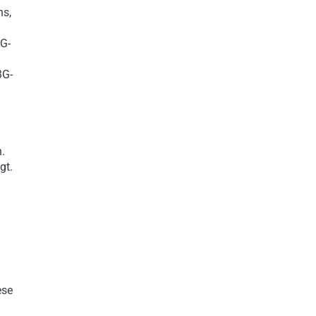
ns,
3G-
3G-
.
gt.
ese