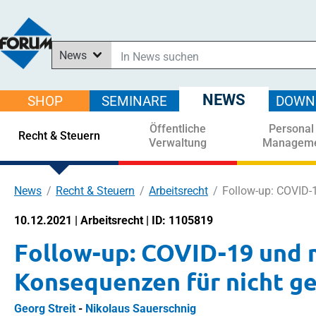
News
In News suchen
In Downloads suchen
NEWS
SHOP
SEMINARE
DOWN
Im Shop suchen
Öffentliche
Personal
In Seminaren suchen
Recht & Steuern
Verwaltung
Managem
News
Recht & Steuern
Arbeitsrecht
Follow-up: COVID-
10.12.2021 | Arbeitsrecht | ID: 1105819
Follow-up: COVID-19 und m
Konsequenzen für nicht g
Georg Streit
-
Nikolaus Sauerschnig