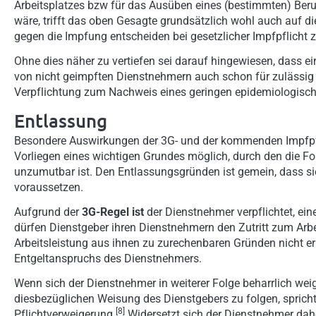
Arbeitsplatzes bzw für das Ausüben eines (bestimmten) Beru
wäre, trifft das oben Gesagte grundsätzlich wohl auch auf d
gegen die Impfung entscheiden bei gesetzlicher Impfpflicht 
Ohne dies näher zu vertiefen sei darauf hingewiesen, dass ei
von nicht geimpften Dienstnehmern auch schon für zulässig e
Verpflichtung zum Nachweis eines geringen epidemiologisch
Entlassung
Besondere Auswirkungen der 3G- und der kommenden Impfpflic
Vorliegen eines wichtigen Grundes möglich, durch den die Fo
unzumutbar ist. Den Entlassungsgründen ist gemein, dass sie
voraussetzen.
Aufgrund der
3G-Regel ist
der Dienstnehmer verpflichtet, ei
dürfen Dienstgeber ihren Dienstnehmern den Zutritt zum Arb
Arbeitsleistung aus ihnen zu zurechenbaren Gründen nicht erb
Entgeltanspruchs des Dienstnehmers.
Wenn sich der Dienstnehmer in weiterer Folge beharrlich weige
diesbezüglichen Weisung des Dienstgebers zu folgen, spricht
[8]
Pflichtverweigerung.
Widersetzt sich der Dienstnehmer dahe