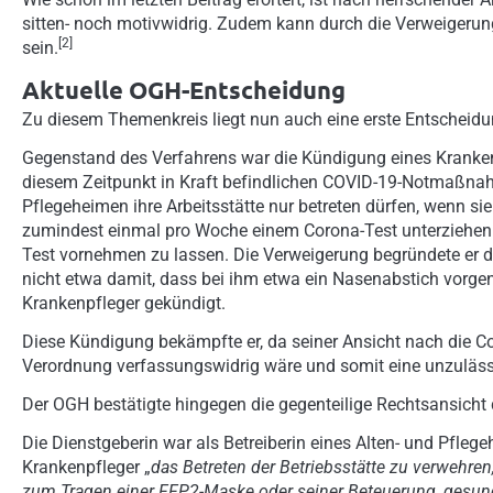
sitten- noch motivwidrig. Zudem kann durch die Verweigerun
[2]
sein.
Aktuelle OGH-Entscheidung
Zu diesem Themenkreis liegt nun auch eine erste Entscheid
Gegenstand des Verfahrens war die Kündigung eines Krankenpf
diesem Zeitpunkt in Kraft befindlichen COVID-19-Notmaßnah
Pflegeheimen ihre Arbeitsstätte nur betreten dürfen, wenn 
zumindest einmal pro Woche einem Corona-Test unterziehen. 
Test vornehmen zu lassen. Die Verweigerung begründete er da
nicht etwa damit, dass bei ihm etwa ein Nasenabstich vorg
Krankenpfleger gekündigt.
Diese Kündigung bekämpfte er, da seiner Ansicht nach die Cor
Verordnung verfassungswidrig wäre und somit eine unzuläss
Der OGH bestätigte hingegen die gegenteilige Rechtsansicht 
Die Dienstgeberin war als Betreiberin eines Alten- und Pfle
Krankenpfleger „
das Betreten der Betriebsstätte zu verwehren,
zum Tragen einer FFP2-Maske oder seiner Beteuerung, gesun