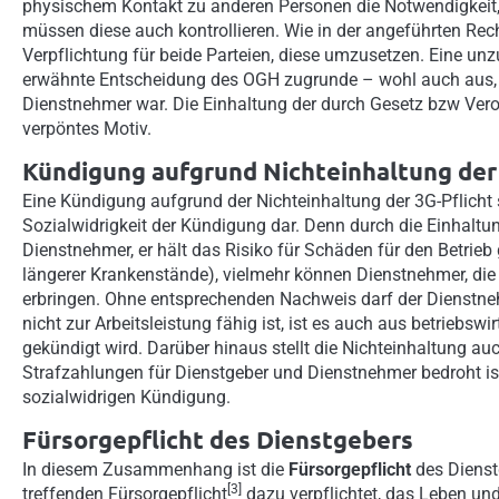
physischem Kontakt zu anderen Personen die Notwendigkeit,
müssen diese auch kontrollieren. Wie in der angeführten Re
Verpflichtung für beide Parteien, diese umzusetzen. Eine un
erwähnte Entscheidung des OGH zugrunde – wohl auch aus, w
Dienstnehmer war. Die Einhaltung der durch Gesetz bzw Vero
verpöntes Motiv.
Kündigung aufgrund Nichteinhaltung der 
Eine Kündigung aufgrund der Nichteinhaltung der 3G-Pflicht 
Sozialwidrigkeit der Kündigung dar. Denn durch die Einhaltun
Dienstnehmer, er hält das Risiko für Schäden für den Betrieb 
längerer Krankenstände), vielmehr können Dienstnehmer, die 
erbringen. Ohne entsprechenden Nachweis darf der Dienstnehm
nicht zur Arbeitsleistung fähig ist, ist es auch aus betriebs
gekündigt wird. Darüber hinaus stellt die Nichteinhaltung au
Strafzahlungen für Dienstgeber und Dienstnehmer bedroht ist.
sozialwidrigen Kündigung.
Fürsorgepflicht des Dienstgebers
In diesem Zusammenhang ist die
Fürsorgepflicht
des Dienst
[3]
treffenden Fürsorgepflicht
dazu verpflichtet, das Leben un