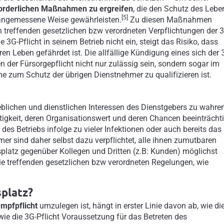
forderlichen Maßnahmen zu ergreifen
, die den Schutz des Lebe
[5]
f angemessene Weise gewährleisten.
Zu diesen Maßnahmen
n treffenden gesetzlichen bzw verordneten Verpflichtungen der 
 3G-Pflicht in seinem Betrieb nicht ein, steigt das Risiko, dass
en Leben gefährdet ist. Die allfällige Kündigung eines sich der 
der Fürsorgepflicht nicht nur zulässig sein, sondern sogar im
e zum Schutz der übrigen Dienstnehmer zu qualifizieren ist.
eblichen und dienstlichen Interessen des Dienstgebers zu wahren
tigkeit, deren Organisationswert und deren Chancen beeinträchti
des Betriebs infolge zu vieler Infektionen oder auch bereits das
r sind daher selbst dazu verpflichtet, alle ihnen zumutbaren
platz gegenüber Kollegen und Dritten (z.B: Kunden) möglichst
sie treffenden gesetzlichen bzw verordneten Regelungen, wie
splatz?
Impfpflicht
umzulegen ist, hängt in erster Linie davon ab, wie di
 wie die 3G-Pflicht Voraussetzung für das Betreten des