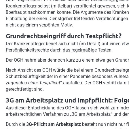
Krankenpfleger selbst (mittelbar) verpflichtet gewesen, sich 
überhaupt nachkommen konnte. Die Argumente des Krankenpfl
Einhaltung der einen Dienstgeber treffenden Verpflichtungen
nicht aus einem verpönten Motiv.
Grundrechtseingriff durch Testpflicht?
Der Krankenpfleger berief sich nicht (im Detail) auf einen et
Persönlichkeitsrechte durch das regelmäßige Testen.
Der OGH nahm aber dennoch kurz zu einem etwaigen Grundrec
Nach Ansicht des OGH würde die bei einem Grundrechtseing
Schutzbedürftigkeit der in einer Pandemie besonders vulne
zugunsten einer Testpflicht
“ ausfallen. Der OGH vertritt dam
gerechtfertigt sind.
3G am Arbeitsplatz und Impfpflicht: Fol
Aus dieser Entscheidung des OGH lassen sich wohl zumindes
arbeitsrechtlichen Verfahren zu „3G am Arbeitsplatz“ und de
Durch die
3G-Pflicht am Arbeitsplatz
besteht nun nicht nur f