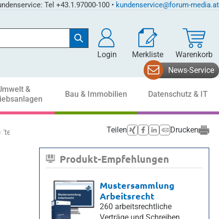
ndenservice: Tel +43.1.97000-100 •
kundenservice@forum-media.at
Login
Merkliste
Warenkorb
News-Service
Umwelt &
Bau & Immobilien
Datenschutz & IT
riebsanlagen
Teilen
Drucken
pfte Dienstnehmer
Produkt-Empfehlungen
Mustersammlung
Arbeitsrecht
260 arbeitsrechtliche
Verträge und Schreiben