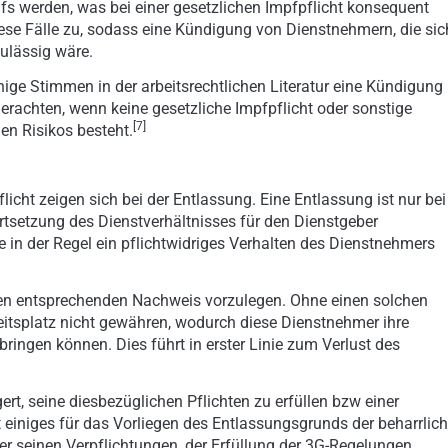
fs werden, was bei einer gesetzlichen Impfpflicht konsequent
iese Fälle zu, sodass eine Kündigung von Dienstnehmern, die sic
zulässig wäre.
nige Stimmen in der arbeitsrechtlichen Literatur eine Kündigung
rachten, wenn keine gesetzliche Impfpflicht oder sonstige
[7]
en Risikos besteht.
ht zeigen sich bei der Entlassung. Eine Entlassung ist nur bei
rtsetzung des Dienstverhältnisses für den Dienstgeber
 in der Regel ein pflichtwidriges Verhalten des Dienstnehmers
nen entsprechenden Nachweis vorzulegen. Ohne einen solchen
eitsplatz nicht gewähren, wodurch diese Dienstnehmer ihre
ringen können. Dies führt in erster Linie zum Verlust des
rt, seine diesbezüglichen Pflichten zu erfüllen bzw einer
 einiges für das Vorliegen des Entlassungsgrunds der beharrlic
r seinen Verpflichtungen, der Erfüllung der 3G-Regelungen