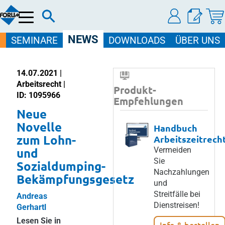
Menü
NEWS
SEMINARE
DOWNLOADS
ÜBER UNS
14.07.2021 |
Arbeitsrecht |
Produkt-
ID: 1095966
Empfehlungen
Neue
Novelle
Handbuch
zum Lohn-
Arbeitszeitrech
und
Vermeiden
Sie
Sozialdumping-
Nachzahlungen
Bekämpfungsgesetz
und
Streitfälle bei
Andreas
Dienstreisen!
Gerhartl
Lesen Sie in
Info & bestellen