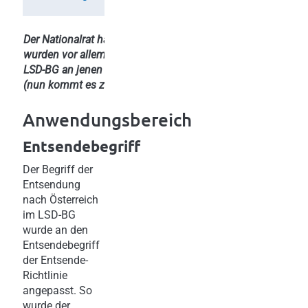
Der Nationalrat hat noch vor der Sommerpause eine Novell
wurden vor allem die Verwaltungsstrafbestimmungen im LS
LSD-BG an jenen der Entsenderichtlinie angeglichen. Die Ne
(nun kommt es zu einer zeitlichen Verzögerung des Inkraftt
Anwendungsbereich
Entsendebegriff
Der Begriff der
Entsendung
nach Österreich
im LSD-BG
wurde an den
Entsendebegriff
der Entsende-
Richtlinie
angepasst. So
wurde der